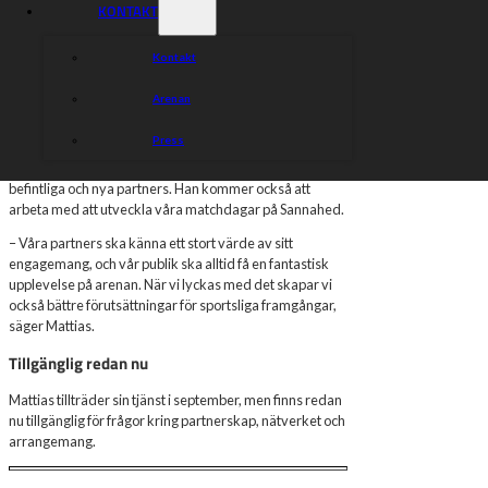
KONTAKT
Örebro.
– Jag ser verkligen fram emot att få bidra fullt ut till
Kontakt
klubbens utveckling. Det känns både spännande och kul
att få den här chansen, säger Mattias.
Arenan
Fokus på partners och publik
Press
Med Mattias på plats kan vi jobba ännu närmare både
befintliga och nya partners. Han kommer också att
arbeta med att utveckla våra matchdagar på Sannahed.
– Våra partners ska känna ett stort värde av sitt
engagemang, och vår publik ska alltid få en fantastisk
upplevelse på arenan. När vi lyckas med det skapar vi
också bättre förutsättningar för sportsliga framgångar,
säger Mattias.
Tillgänglig redan nu
Mattias tillträder sin tjänst i september, men finns redan
nu tillgänglig för frågor kring partnerskap, nätverket och
arrangemang.