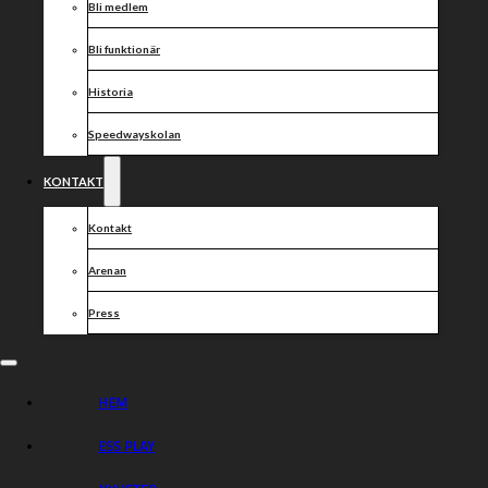
Bli medlem
Bli funktionär
Historia
Speedwayskolan
KONTAKT
Kontakt
Arenan
Press
HEM
ESS PLAY