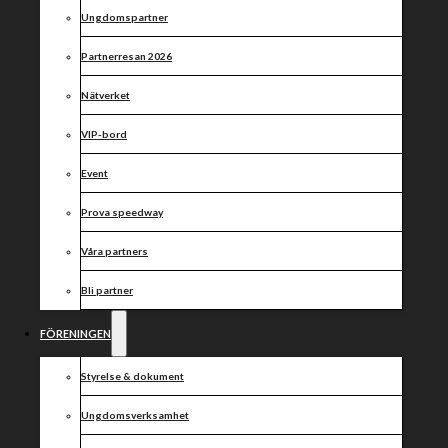
steg –
Ungdomspartner
välkomnar
Partnerresan 2026
Mattias
Nätverket
Carlsson
VIP-bord
Event
Prova speedway
Våra partners
Bli partner
FÖRENINGEN
Styrelse & dokument
Ungdomsverksamhet