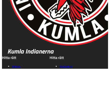
Kumla Indianerna
Hitta rätt
Hitta rätt
Biljetter
Gå på match
Marknad & Event
Historia
Föreningen
Speedwayskolan
Kalender
Våra lag
Kontakt
Sociala medier
Kungsleden 50
Instagram
692 92 Kumla
Facebook
Orebro Län
Tiktok