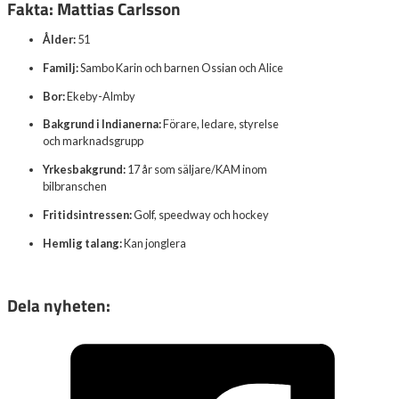
Fakta: Mattias Carlsson
Ålder:
51
Familj:
Sambo Karin och barnen Ossian och Alice
Bor:
Ekeby-Almby
Bakgrund i Indianerna:
Förare, ledare, styrelse
och marknadsgrupp
Yrkesbakgrund:
17 år som säljare/KAM inom
bilbranschen
Fritidsintressen:
Golf, speedway och hockey
Hemlig talang:
Kan jonglera
Dela nyheten: