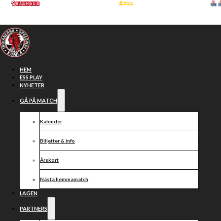
Hoppa till huvudinnehåll
Hoppa till sidfot
HEM
ESS PLAY
NYHETER
GÅ PÅ MATCH
Kalender
Biljetter & info
Årskort
Nästa hemmamatch
Vi tar nästa
LAGEN
PARTNERS