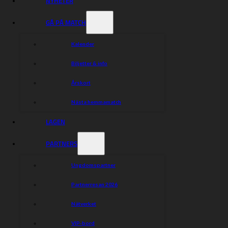
NYHETER
GÅ PÅ MATCH
Kalender
Biljetter & info
Årskort
Nästa hemmamatch
LAGEN
PARTNERS
Ungdomspartner
Partnerresan 2026
Nätverket
VIP-bord
Vi i Indianerna fortsätter vår satsning mot framtiden och