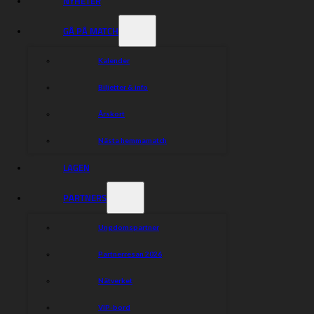
NYHETER
GÅ PÅ MATCH
Kalender
Biljetter & info
Årskort
Nästa hemmamatch
LAGEN
PARTNERS
Ungdomspartner
Partnerresan 2026
Nätverket
VIP-bord