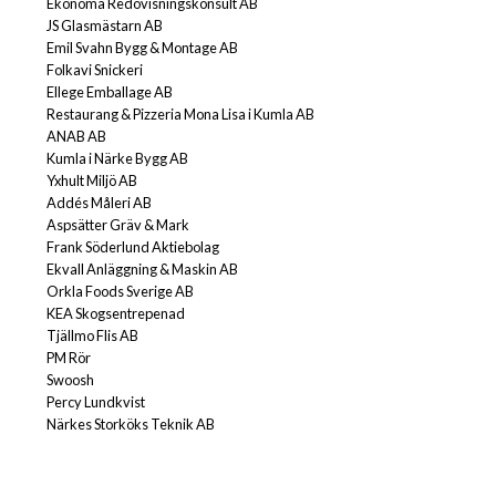
Ekonoma Redovisningskonsult AB
JS Glasmästarn AB
Emil Svahn Bygg & Montage AB
Folkavi Snickeri
Ellege Emballage AB
Restaurang & Pizzeria Mona Lisa i Kumla AB
ANAB AB
Kumla i Närke Bygg AB
Yxhult Miljö AB
Addés Måleri AB
Aspsätter Gräv & Mark
Frank Söderlund Aktiebolag
Ekvall Anläggning & Maskin AB
Orkla Foods Sverige AB
KEA Skogsentrepenad
Tjällmo Flis AB
PM Rör
Swoosh
Percy Lundkvist
Närkes Storköks Teknik AB