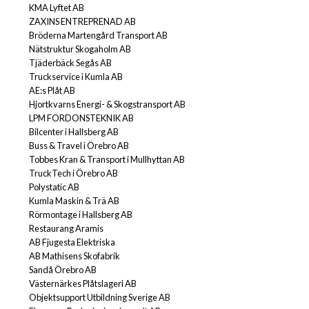
KMA Lyftet AB
ZAXINS ENTREPRENAD AB
Bröderna Martengård Transport AB
Nätstruktur Skogaholm AB
Tjäderbäck Segås AB
Truckservice i Kumla AB
AE:s Plåt AB
Hjortkvarns Energi- & Skogstransport AB
LPM FORDONSTEKNIK AB
Bilcenter i Hallsberg AB
Buss & Travel i Örebro AB
Tobbes Kran & Transport i Mullhyttan AB
TruckTech i Örebro AB
Polystatic AB
Kumla Maskin & Trä AB
Rörmontage i Hallsberg AB
Restaurang Aramis
AB Fjugesta Elektriska
AB Mathisens Skofabrik
Sandå Örebro AB
Västernärkes Plåtslageri AB
Objektsupport Utbildning Sverige AB