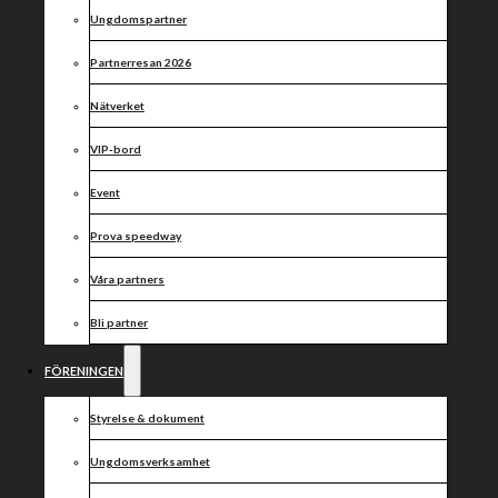
Ungdomspartner
Partnerresan 2026
Nätverket
VIP-bord
Event
Prova speedway
Våra partners
Bli partner
FÖRENINGEN
Styrelse & dokument
Ungdomsverksamhet