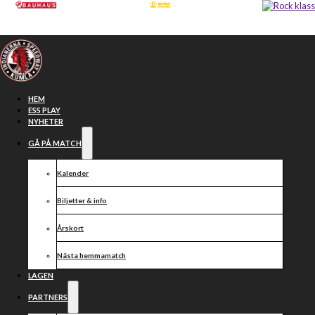
Hoppa till huvudinnehåll
Hoppa till sidfot
HEM
ESS PLAY
NYHETER
GÅ PÅ MATCH
Våra partners
Kalender
Biljetter & info
Årskort
Nästa hemmamatch
LAGEN
PARTNERS