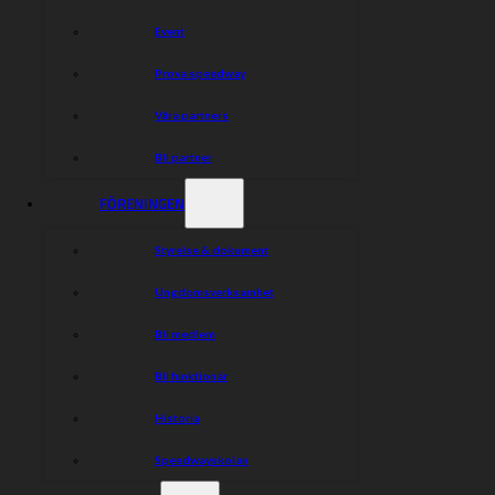
Våra huvudpartners
Event
Prova speedway
Våra partners
Bli partner
FÖRENINGEN
Styrelse & dokument
Partners
Ungdomsverksamhet
Bli medlem
Bli funktionär
Historia
Speedwayskolan