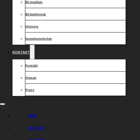
Bli medlem
Bli funktionär
Historia
Speedwayskolan
KONTAKT
Kontakt
Arenan
Press
HEM
ESS PLAY