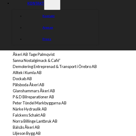
KONTAKT
Kontakt
Stödpartners
Arenan
Press
Svetshuset Örebro AB
Rörtjänst i Stora Mellösa AB
Åkeri AB Tage Palmqvist
Sanna Nostalgimack & Café”
Demolering Entreprenad & Transport i Örebro AB
Alltek i Kumla AB
Dockab AB
Pålsboda Åkeri AB
Glanshammars Åkeri AB
P & D Bilreparationer AB
Peter Töndel Markbyggarna AB
Närke Hydraulik AB
Falckens Schakt AB
Norra Billinge Lantbruk AB
Bälsås Åkeri AB
Liljeson Bygg AB