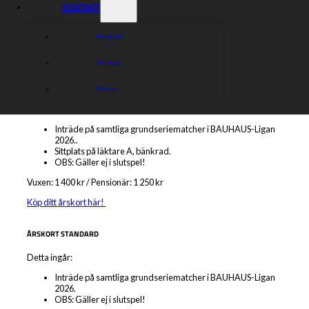
Sittplats på läktare A, egen röd stol.
KONTAKT
Gratis inträde på Division 1 och Ungdomsserien.
Vuxen: 2 150 kr / Pensionär: 2 000 kr
Kontakt
För att köpa detta årskort mejla till
kansli@indianerna.nu
Arenan
ÅRSKORT SITTPLATS
Press
Detta ingår:
Inträde på samtliga grundseriematcher i BAUHAUS-Ligan
2026..
Sittplats på läktare A, bänkrad.
OBS: Gäller ej i slutspel!
Vuxen: 1 400 kr / Pensionär: 1 250 kr
Köp ditt årskort här!
ÅRSKORT STANDARD
Detta ingår:
Inträde på samtliga grundseriematcher i BAUHAUS-Ligan
2026.
OBS: Gäller ej i slutspel!