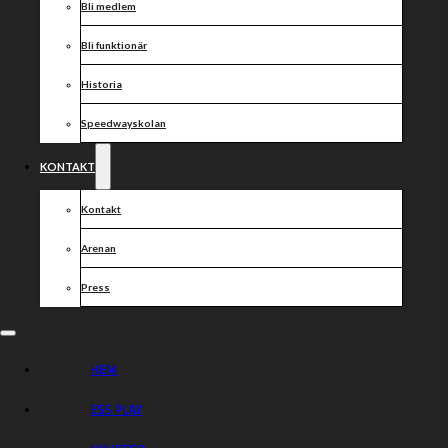
Bli medlem
Bli funktionär
Historia
Speedwayskolan
KONTAKT
Kontakt
Arenan
Press
HEM
ESS PLAY