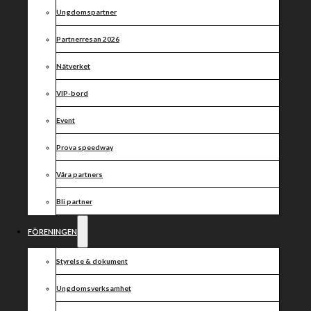
Ungdomspartner
Partnerresan 2026
Nätverket
VIP-bord
Event
Prova speedway
Våra partners
Bli partner
FÖRENINGEN
Styrelse & dokument
Ungdomsverksamhet