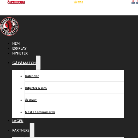
Hoppa till huvudinnehåll
Hoppa till sidfot
HEM
ESS PLAY
NYHETER
GÅ PÅ MATCH
Årskort
Kalender
Biljetter & info
Årskort
Nästa hemmamatch
LAGEN
PARTNERS