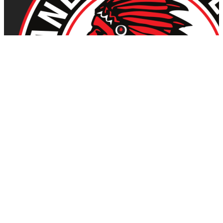
Kumla Indianerna
Hitta rätt
Hitta rätt