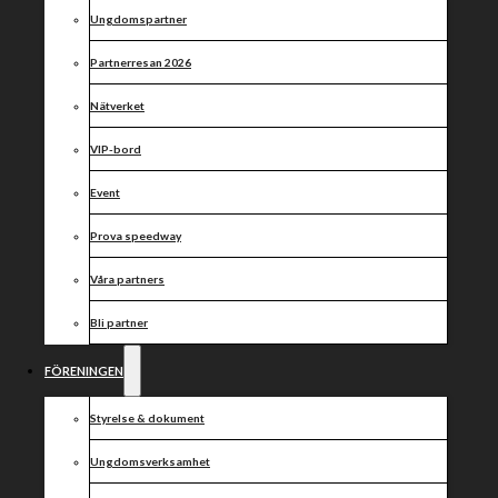
Ungdomspartner
Partnerresan 2026
Nätverket
VIP-bord
Event
Prova speedway
Våra partners
Bli partner
FÖRENINGEN
Styrelse & dokument
Ungdomsverksamhet