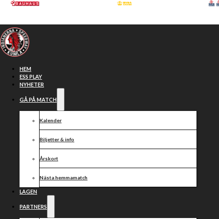
Hoppa till huvudinnehåll
Hoppa till sidfot
HEM
ESS PLAY
NYHETER
GÅ PÅ MATCH
Bli partner
Kalender
Biljetter & info
Årskort
Nästa hemmamatch
LAGEN
PARTNERS