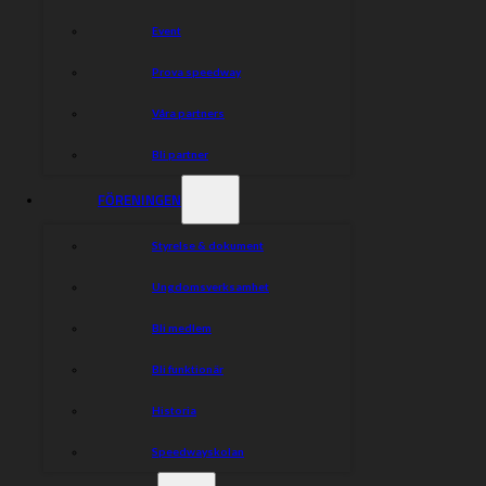
Event
Prova speedway
Våra partners
Bli partner
FÖRENINGEN
Styrelse & dokument
Ungdomsverksamhet
Bli medlem
Bli funktionär
Historia
Speedwayskolan