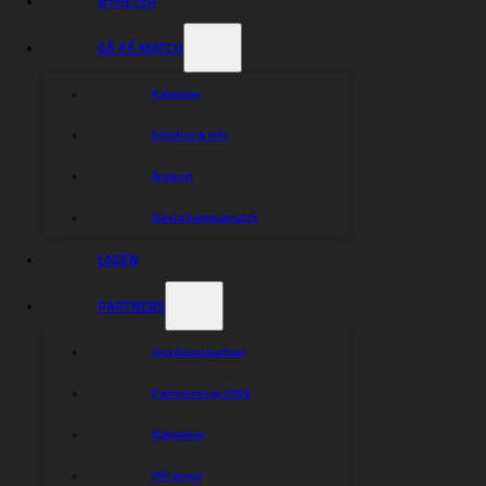
NYHETER
GÅ PÅ MATCH
Kalender
Biljetter & info
Årskort
Nästa hemmamatch
LAGEN
PARTNERS
Ungdomspartner
Partnerresan 2026
Nätverket
VIP-bord