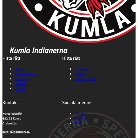
Kumla Indianerna
Hitta rätt
Hitta rätt
Biljetter
Gå på match
Marknad & Event
Historia
Föreningen
Speedwayskolan
Kalender
Våra lag
Kontakt
Sociala medier
Kungsleden 50
Instagram
692 92 Kumla
Facebook
Orebro Län
Tiktok
kansli@indianerna.nu