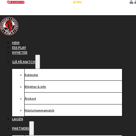
Hoppa till huvudinnehåll
Hoppa till sidfot
HEM
ESS PLAY
NYHETER
GÅ PÅ MATCH
Kalender
Biljetter & info
Årskort
Nästa hemmamatch
Vi kan nu
LAGEN
PARTNERS