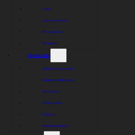
Event
Prova speedway
Våra partners
Bli partner
FÖRENINGEN
Styrelse & dokument
Ungdomsverksamhet
Bli medlem
Bli funktionär
Historia
Speedwayskolan