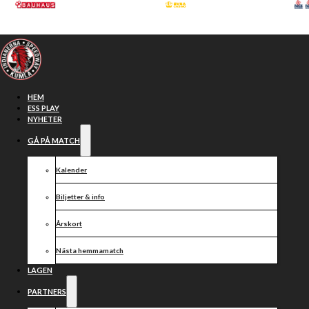
Hoppa till huvudinnehåll
Hoppa till sidfot
HEM
ESS PLAY
NYHETER
GÅ PÅ MATCH
Kalender
Biljetter & info
Årskort
Nästa hemmamatch
Ursäkta
LAGEN
PARTNERS