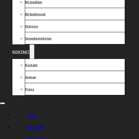
Bli medlem
Bli funktionär
Historia
Speedwayskolan
KONTAKT
Kontakt
Arenan
Press
HEM
ESS PLAY