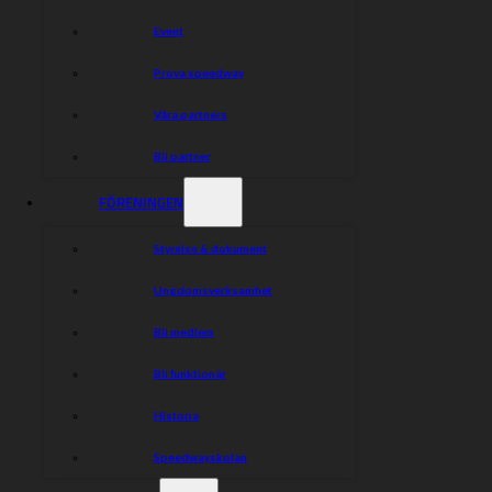
/ Markus Engman
Event
Prova speedway
Dela nyheten:
Våra partners
Bli partner
FÖRENINGEN
Styrelse & dokument
Ungdomsverksamhet
Bli medlem
Bli funktionär
Historia
Speedwayskolan