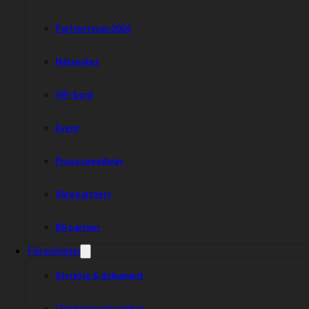
Partnerresan 2026
Nätverket
VIP-bord
Event
Prova speedway
Våra partners
Bli partner
Föreningen
Styrelse & dokument
Ungdomsverksamhet