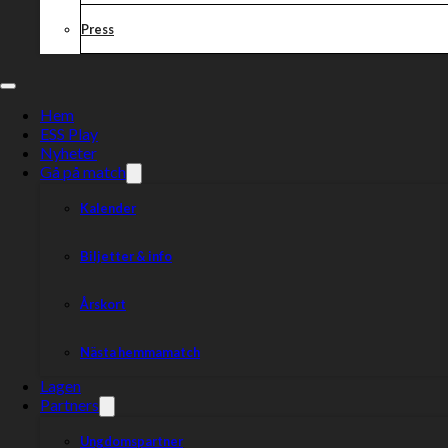
Press
Hem
ESS Play
Nyheter
Gå på match
Kalender
Biljetter & info
Årskort
Nästa hemmamatch
Lagen
Partners
Ungdomspartner