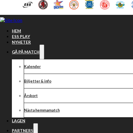
Hoppa till huvudinnehåll
Hoppa till sidfot
HEM
ESS PLAY
NYHETER
GÅ PÅ MATCH
Kalender
Biljetter & info
Årskort
Nästa hemmamatch
Ung brittisk tal
LAGEN
PARTNERS