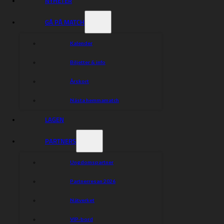
NYHETER
GÅ PÅ MATCH
Kalender
Biljetter & info
Årskort
Nästa hemmamatch
LAGEN
PARTNERS
Ungdomspartner
Partnerresan 2026
Nätverket
VIP-bord