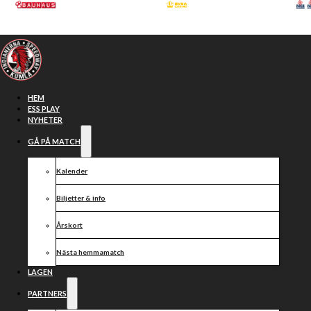
Hoppa till huvudinnehåll
Hoppa till sidfot
HEM
ESS PLAY
NYHETER
GÅ PÅ MATCH
Kalender
Biljetter & info
Årskort
Nästa hemmamatch
Två matcher i
LAGEN
PARTNERS