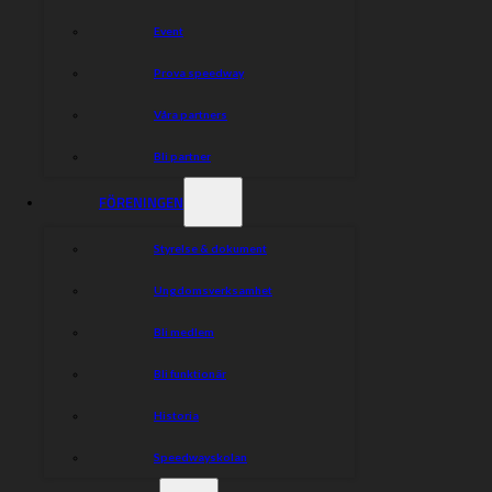
Event
Prova speedway
Våra partners
Bli partner
FÖRENINGEN
Styrelse & dokument
Ungdomsverksamhet
Bli medlem
Bli funktionär
Historia
Speedwayskolan