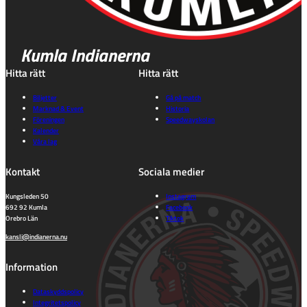
Kumla Indianerna
Hitta rätt
Hitta rätt
Biljetter
Gå på match
Marknad & Event
Historia
Föreningen
Speedwayskolan
Kalender
Våra lag
Kontakt
Sociala medier
Kungsleden 50
Instagram
692 92 Kumla
Facebook
Orebro Län
Tiktok
kansli@indianerna.nu
Information
Dataskyddspolicy
Integritetspolicy