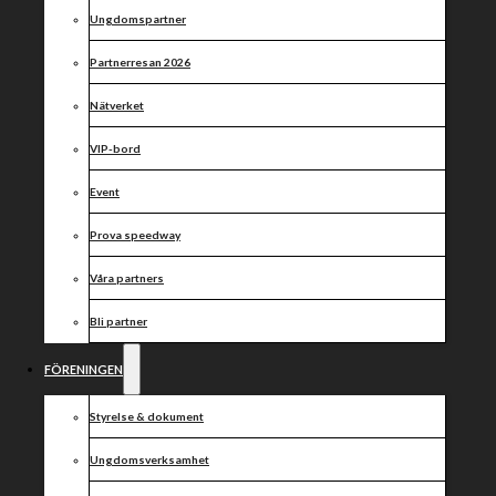
avbräck inför
Ungdomspartner
semifinalen –
Partnerresan 2026
men vi ger
Nätverket
aldrig upp
VIP-bord
Event
Prova speedway
Våra partners
Bli partner
FÖRENINGEN
Styrelse & dokument
Ungdomsverksamhet