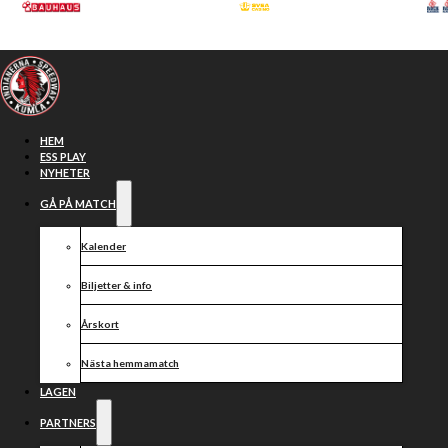
Hoppa till huvudinnehåll
Hoppa till sidfot
HEM
ESS PLAY
NYHETER
GÅ PÅ MATCH
Kalender
Biljetter & info
Årskort
Nästa hemmamatch
Tunga
LAGEN
PARTNERS