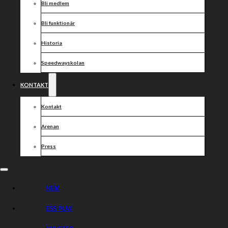
Bli medlem
Bli funktionär
Historia
Speedwayskolan
KONTAKT
Kontakt
Arenan
Press
HEM
ESS PLAY