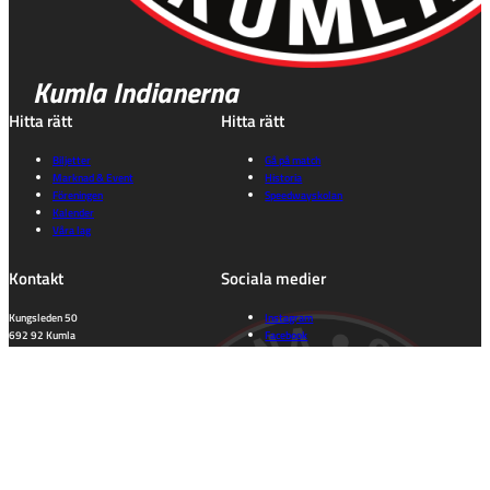
Kumla Indianerna
Hitta rätt
Hitta rätt
Biljetter
Gå på match
Marknad & Event
Historia
Föreningen
Speedwayskolan
Kalender
Våra lag
Kontakt
Sociala medier
Kungsleden 50
Instagram
692 92 Kumla
Facebook
Orebro Län
Tiktok
kansli@indianerna.nu
Information
Dataskyddspolicy
Integritetspolicy