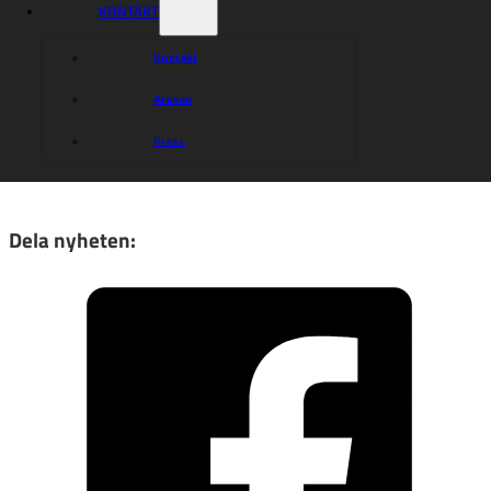
KONTAKT
Krzysztof Buczkowski, 3) Rasmus Karlsson, 4) Dimitri
Bergé, 5) Luke Becker, 6) Jonatan Grahn, 7) Bartosz
Banbor.
Kontakt
Västervik:
1) Robert Lambert, 2) Patryk Wojdylo, 3)
Arenan
Fredrik Lindgren, 4) Mads Hansen, 5) Jacob Thorssell, 6)
Anton Karlsson, 7) Mathias Nielsen.
Press
Köp din biljett här!
Dela nyheten: