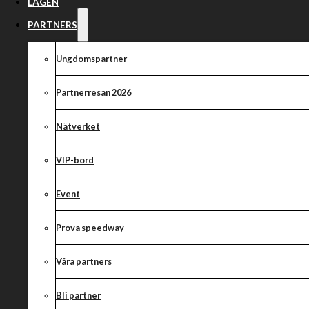
TRÄNINGSMATC
LAGEN
ONSDAG!
PARTNERS
Ungdomspartner
Partnerresan 2026
Nätverket
VIP-bord
Event
Prova speedway
Våra partners
Bli partner