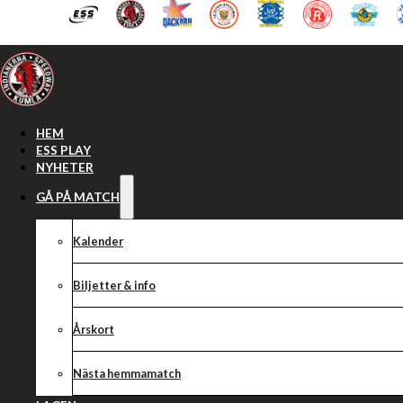
Hoppa till huvudinnehåll
Hoppa till sidfot
HEM
ESS PLAY
NYHETER
GÅ PÅ MATCH
Kalender
Biljetter & info
Årskort
Nästa hemmamatch