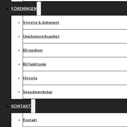
FÖRENINGEN
Styrelse & dokument
Ungdomsverksamhet
Bli medlem
Bli funktionär
Historia
Speedwayskolan
KONTAKT
Kontakt