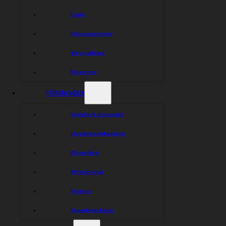
Event
Prova speedway
Våra partners
Bli partner
FÖRENINGEN
Styrelse & dokument
Ungdomsverksamhet
Bli medlem
Bli funktionär
Historia
Speedwayskolan