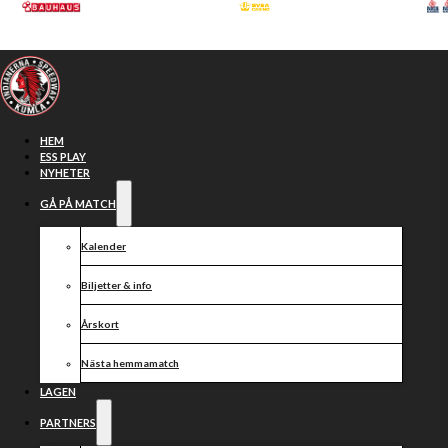
Hoppa till huvudinnehåll
Hoppa till sidfot
HEM
ESS PLAY
NYHETER
GÅ PÅ MATCH
Kalender
Biljetter & info
Årskort
Nästa hemmamatch
Tai Woffinden
LAGEN
PARTNERS