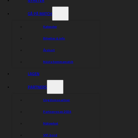
NYHETER
GÅ PÅ MATCH
Kalender
Biljetter & info
Årskort
Nästa hemmamatch
LAGEN
PARTNERS
Ungdomspartner
Partnerresan 2026
Nätverket
VIP-bord