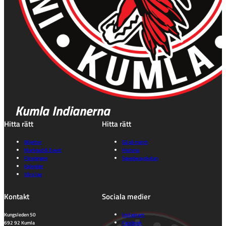
Kumla Indianerna
Hitta rätt
Hitta rätt
Biljetter
Gå på match
Marknad & Event
Historia
Föreningen
Speedwayskolan
Kalender
Våra lag
Kontakt
Sociala medier
Kungsleden 50
Instagram
692 92 Kumla
Facebook