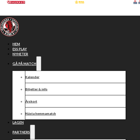
Hoppa till huvudinnehåll
Hoppa till sidfot
HEM
ESS PLAY
NYHETER
GÅ PÅ MATCH
Kalender
Biljetter & info
Årskort
Nästa hemmamatch
Skadeläget:
LAGEN
PARTNERS