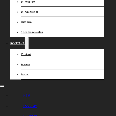
Bli medlem
Bli funktionär
Historia
Speedwayskolan
KONTAKT
Kontakt
Arenan
Press
HEM
ESS PLAY