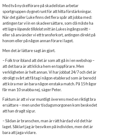
Med två nyckelförare på skadelistan arbetar
sportgruppen dygnet runt för att hitta förstärkningar.
När det gäller Luke finns det flera spår att jobba med:
antingen tar vi in en skadeersättare, som då måste ha
ett lägre
löpande tilldelat snitt
än Lukes ingångssnitt –
eller så använder vi ett transferkort, antingen direkt på
honom eller på någon annan förare i laget.
Men det är lättare sagt än gjort.
– Folk tror ibland att det är som att gå in i en webshop –
att det bara är att klicka hem en toppförare. Men
verkligheten är helt annan. Vi har jobbat 24/7 och det är
otroligt svårt att få tag i någon etablerad som är beredd
att köra mer än bara någon enstaka match. På 15 frågor
får man 10 snabba nej, säger Peter.
Faktum är att vi var muntligt överens med en riktigt bra
ersättare – men under tisdagsmorgonen kom beskedet
att han dragit sig ur.
– Sådan är branschen, man är rätt härdad vid det här
laget. Såklart jag är besviken på individen, men det är
bara att jaga vidare.