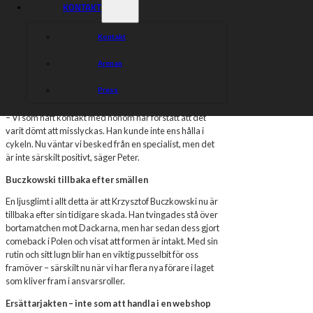
KONTAKT
rehabilitering väntar, och att Luke inte kommer att vara
tillgänglig för tävling på länge.
Kontakt
Samtidigt är läget fortsatt osäkert kring Bartlomiej
Kowalski, som har stora problem med sin axel efter
Arenan
kraschen i SEC Challenge. Han har försökt köra två
matcher senaste veckan, men tvingats bryta redan i
Press
första heatet båda gångerna.
– Vi som haft kontakt med honom har förstått att det
varit dömt att misslyckas. Han kunde inte ens hålla i
cykeln. Nu väntar vi besked från en specialist, men det
är inte särskilt positivt, säger Peter.
Buczkowski tillbaka efter smällen
En ljusglimt i allt detta är att Krzysztof Buczkowski nu är
tillbaka efter sin tidigare skada. Han tvingades stå över
bortamatchen mot Dackarna, men har sedan dess gjort
comeback i Polen och visat att formen är intakt. Med sin
rutin och sitt lugn blir han en viktig pusselbit för oss
framöver – särskilt nu när vi har flera nya förare i laget
som kliver fram i ansvarsroller.
Ersättarjakten – inte som att handla i en webshop