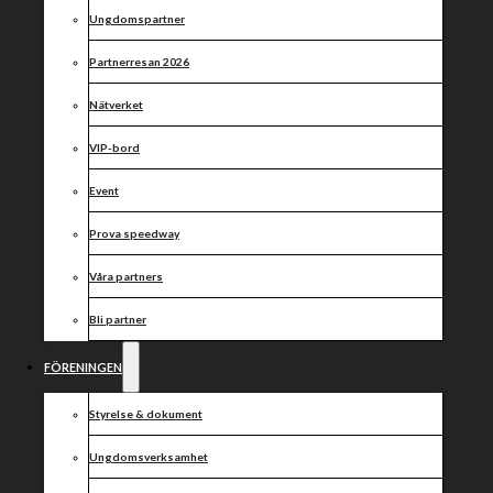
Becker
Ungdomspartner
opererad –
Partnerresan 2026
Kowalski
Nätverket
borta tills
VIP-bord
vidare
Event
Prova speedway
Våra partners
Bli partner
FÖRENINGEN
Styrelse & dokument
Ungdomsverksamhet