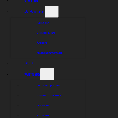
NYHETER
GÅ PÅ MATCH
Kalender
Biljetter & info
Årskort
Nästa hemmamatch
LAGEN
PARTNERS
Ungdomspartner
Partnerresan 2026
Nätverket
VIP-bord