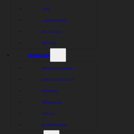
Event
Prova speedway
Våra partners
Bli partner
FÖRENINGEN
Styrelse & dokument
Ungdomsverksamhet
Bli medlem
Bli funktionär
Historia
Speedwayskolan