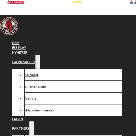
Hoppa till huvudinnehåll
Hoppa till sidfot
HEM
ESS PLAY
NYHETER
GÅ PÅ MATCH
Kalender
Biljetter & info
Årskort
Nästa hemmamatch
Seger på ett
LAGEN
PARTNERS