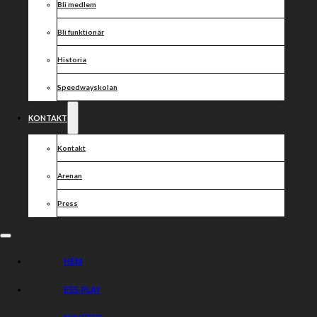
Bli medlem
Bli funktionär
Historia
Speedwayskolan
KONTAKT
Kontakt
Arenan
Press
HEM
ESS PLAY