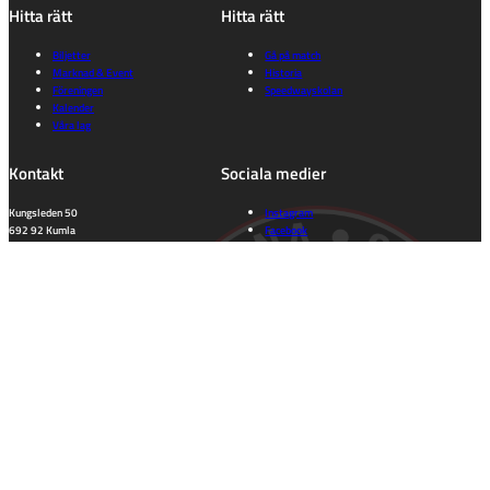
Hitta rätt
Hitta rätt
Biljetter
Gå på match
Marknad & Event
Historia
Föreningen
Speedwayskolan
Kalender
Våra lag
Kontakt
Sociala medier
Kungsleden 50
Instagram
692 92 Kumla
Facebook
Orebro Län
Tiktok
kansli@indianerna.nu
Information
Dataskyddspolicy
Integritetspolicy
Cookie consent
Tillgänglighet