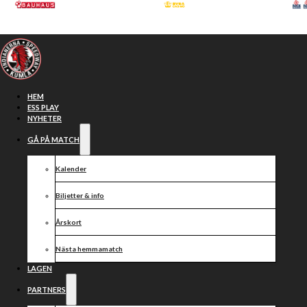
Hoppa till huvudinnehåll
Hoppa till sidfot
HEM
ESS PLAY
NYHETER
GÅ PÅ MATCH
Kalender
Biljetter & info
Årskort
Nästa hemmamatch
Seger i första
LAGEN
PARTNERS