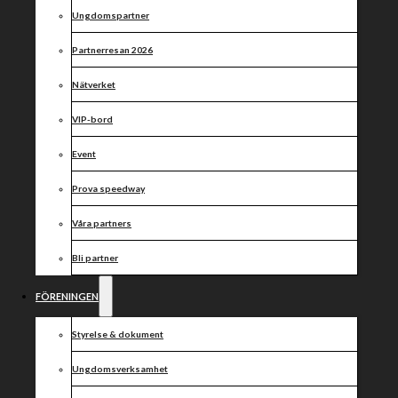
kvarten
Ungdomspartner
Partnerresan 2026
Nätverket
VIP-bord
Event
Prova speedway
Våra partners
Bli partner
FÖRENINGEN
Styrelse & dokument
Ungdomsverksamhet