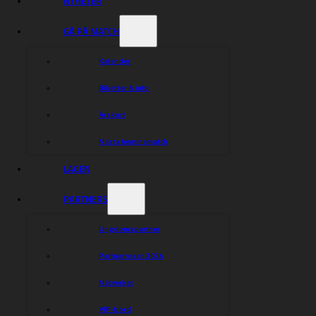
NYHETER
GÅ PÅ MATCH
Kalender
Biljetter & info
Det var upplagt för speedwayfest när 3 612
personer hade tagit sig till Glottra Skog Arena för
Årskort
att bevittna den första av två kvartsfinaler, och
publiken fick valuta för pengarna.
Nästa hemmamatch
**En tuff match skulle vänta, och det var lagkapten
Lindgren som anförde i när han i sina två första heat tog
LAGEN
en trea som sedan följdes upp med en 5-1a ihop med
Chris Holder.**
PARTNERS
Nu har Indianerna alltså en tiopoängsledning inför
returmötet på torsdag i Västervik, dit du med fördel tar
Ungdomspartner
dig med supperbussen!
**Indianerna 50:** Tai Woffinden 11, Piotr Protasiewicz
Partnerresan 2026
10, Kenneth Bjerre 10, Chris Holder 8, Krystian
Pieszczek 5, Ludvig Lindgren 5, Joel Andersson 3.
Nätverket
**Västervik 40:** Jack Holder 12, Rune Holta 10, Peter
VIP-bord