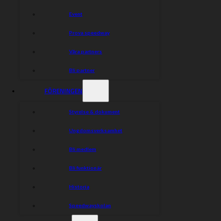
Ljung 7, Krzysztof Buczkowski 4, Anton Karlsson 3,
Bartosz Smektala 2, Mikkel B Jensen 2.
Event
**Publik:** 3 612
Prova speedway
Våra partners
Dela nyheten:
Bli partner
FÖRENINGEN
Styrelse & dokument
Ungdomsverksamhet
Bli medlem
Bli funktionär
Historia
Speedwayskolan