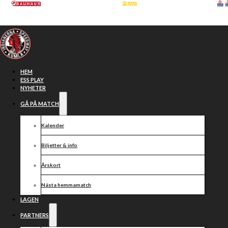
Hoppa till huvudinnehåll
Hoppa till sidfot
HEM
ESS PLAY
NYHETER
GÅ PÅ MATCH
Kalender
Biljetter & info
Årskort
Nästa hemmamatch
Seger efter
LAGEN
PARTNERS