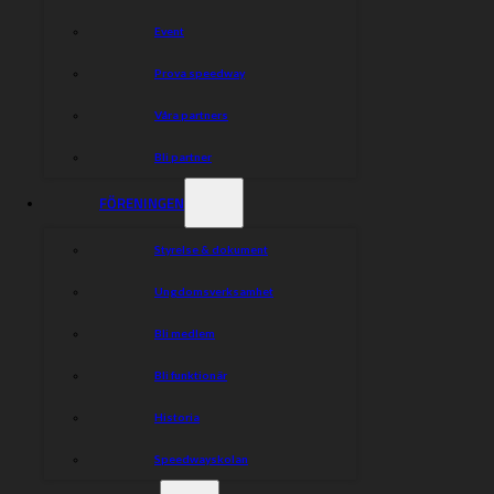
Event
Prova speedway
Våra partners
Bli partner
FÖRENINGEN
Styrelse & dokument
Ungdomsverksamhet
Bli medlem
Bli funktionär
Historia
Speedwayskolan