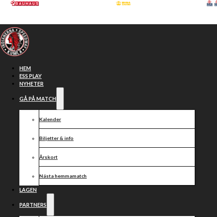
Hoppa till huvudinnehåll
Hoppa till sidfot
HEM
ESS PLAY
NYHETER
GÅ PÅ MATCH
Kalender
Biljetter & info
Årskort
Nästa hemmamatch
Se säsongens
LAGEN
PARTNERS