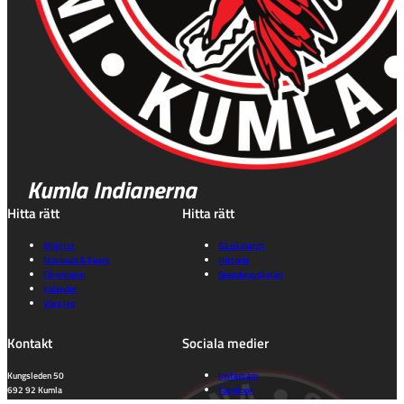
Kumla Indianerna
Hitta rätt
Hitta rätt
Biljetter
Gå på match
Marknad & Event
Historia
Föreningen
Speedwayskolan
Kalender
Våra lag
Kontakt
Sociala medier
Kungsleden 50
Instagram
692 92 Kumla
Facebook
Orebro Län
Tiktok