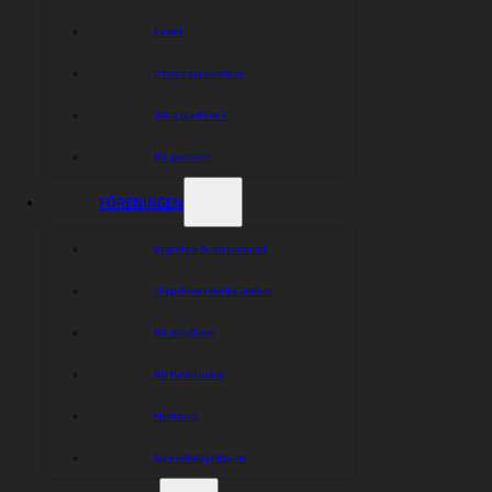
fightas och utvecklas individuellt och som lag för varje
match som går här under maj månad då cupen pågår,
Event
säger Peter Johansson.
Prova speedway
Indianernas lag kommer att bestå av stommen i det
Allsvenska laget: Ludvig Lindgren, Jonatan Grahn, Joel
Våra partners
Andersson, Christoffer Selvin, Gustav Grahn och Ludvig
Selvin.
Bli partner
Det blir en bra värdemätare när vi skall sålla fram de tre
FÖRENINGEN
som är planerade till den första uppställningen i
Bauhausligan likväl som hur vi formerar laget till den
allsvenska premiären, konstaterar Peter.
Styrelse & dokument
Alltsammans sänds som sagt live på Cmore och
Ungdomsverksamhet
Sportkanalen!
Bli medlem
Dela nyheten:
Bli funktionär
Historia
Speedwayskolan