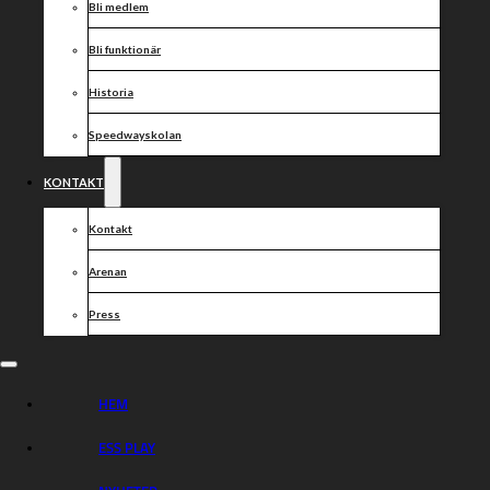
Bli medlem
Bli funktionär
Historia
Speedwayskolan
KONTAKT
Kontakt
Arenan
Press
HEM
ESS PLAY