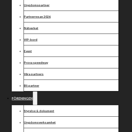
första match!
Ungdomspartner
Partnerresan 2026
Nätverket
VIP-bord
Event
Prova speedway
Våra partners
Bli partner
FÖRENINGEN
Styrelse & dokument
Ungdomsverksamhet