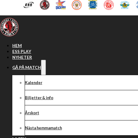
Hoppa till huvudinnehåll
Hoppa till sidfot
HEM
ESS PLAY
NYHETER
GÅ PÅ MATCH
Kalender
Biljetter & info
Årskort
Nästa hemmamatch