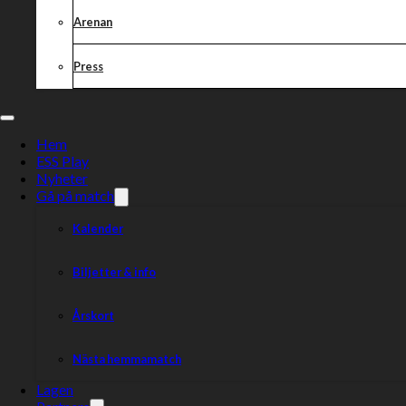
Arenan
Dela nyheten:
Press
Hem
ESS Play
Nyheter
Gå på match
Kalender
Biljetter & info
Årskort
Nästa hemmamatch
Lagen