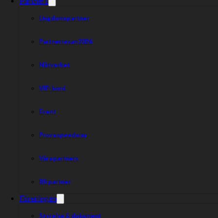
Partners
Ungdomspartner
Partnerresan 2026
Nätverket
VIP-bord
Event
Prova speedway
Våra partners
Bli partner
Föreningen
Styrelse & dokument