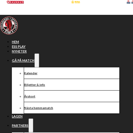
Hoppa till huvudinnehåll
Hoppa till sidfot
HEM
ESS PLAY
NYHETER
GÅ PÅ MATCH
Kalender
Biljetter & info
Årskort
Nästa hemmamatch
Så köper du
LAGEN
PARTNERS