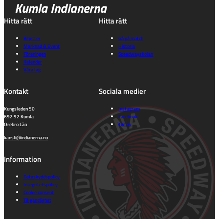
Kumla Indianerna
Hitta rätt
Hitta rätt
Biljetter
Gå på match
Marknad & Event
Historia
Föreningen
Speedwayskolan
Kalender
Våra lag
Kontakt
Sociala medier
Kungsleden 50
Instagram
692 92 Kumla
Facebook
Orebro Län
Tiktok
kansli@indianerna.nu
Information
Dataskyddspolicy
Integritetspolicy
Cookie consent
Tillgänglighet