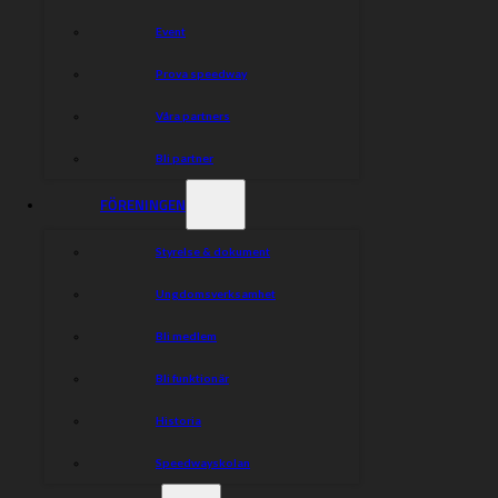
Event
Prova speedway
Våra partners
Bli partner
FÖRENINGEN
Styrelse & dokument
Ungdomsverksamhet
Bli medlem
Bli funktionär
Historia
Speedwayskolan