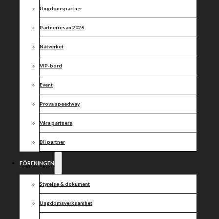
din biljett till
Ungdomspartner
kvällens
Partnerresan 2026
match!
Nätverket
VIP-bord
Event
Prova speedway
Våra partners
Äntligen har vi fått öppna upp arenan något, och vi
kan nu erbjuda försäljning på plats.
Bli partner
Vi har nu öppnat upp för att sälja sittplatsbiljetter på
plats, för dig som har med egen stol att sitta i eller vill
FÖRENINGEN
sitta i grässlänten. Obeservera att all publik **måste**
sitta ned!
Styrelse & dokument
Vi rekommendarar fortfarande att alla köper sina
biljetter via [denna länk!]
Ungdomsverksamhet
(https://secure.tickster.com/x22gfjm4xpu8alc)