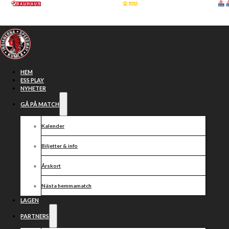
Hoppa till huvudinnehåll
Hoppa till sidfot
HEM
ESS PLAY
NYHETER
GÅ PÅ MATCH
Kalender
Biljetter & info
Årskort
Nästa hemmamatch
Rutinerad
LAGEN
PARTNERS