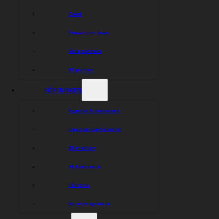
Event
Prova speedway
Våra partners
Bli partner
FÖRENINGEN
Styrelse & dokument
Ungdomsverksamhet
Bli medlem
Bli funktionär
Historia
Speedwayskolan