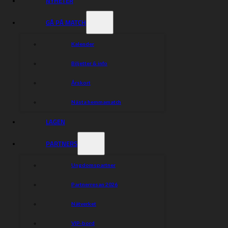
NYHETER
GÅ PÅ MATCH
Kalender
Biljetter & info
Årskort
Nästa hemmamatch
LAGEN
PARTNERS
Ungdomspartner
Partnerresan 2026
Nätverket
VIP-bord