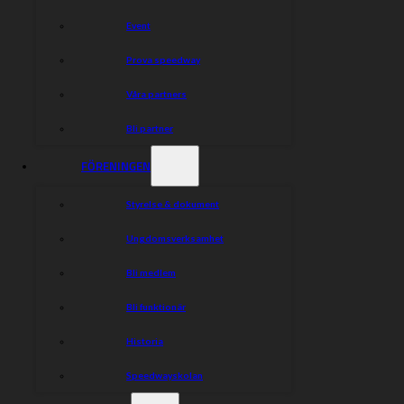
Event
Prova speedway
Våra partners
Bli partner
FÖRENINGEN
Styrelse & dokument
Ungdomsverksamhet
Bli medlem
Bli funktionär
Historia
Speedwayskolan