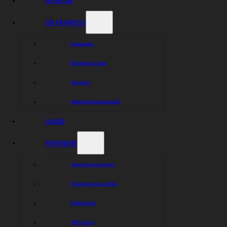
NYHETER
GÅ PÅ MATCH
Kalender
Biljetter & info
Årskort
Nästa hemmamatch
LAGEN
PARTNERS
Ungdomspartner
Partnerresan 2026
Nätverket
VIP-bord