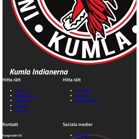
Kumla Indianerna
Hitta rätt
Hitta rätt
Biljetter
Gå på match
Marknad & Event
Historia
Föreningen
Speedwayskolan
Kalender
Våra lag
Kontakt
Sociala medier
Kungsleden 50
Instagram