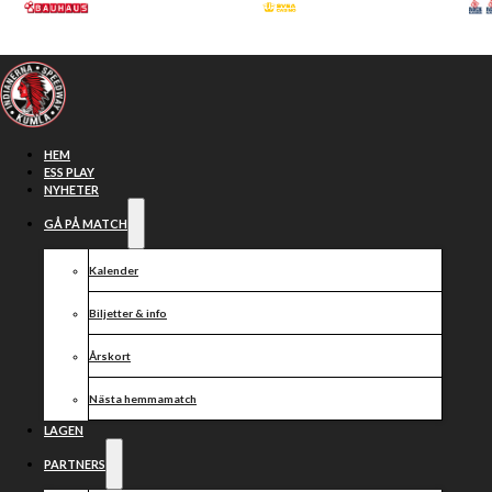
Hoppa till huvudinnehåll
Hoppa till sidfot
HEM
ESS PLAY
NYHETER
GÅ PÅ MATCH
Kalender
Biljetter & info
Årskort
Nästa hemmamatch
Rekordpublik
LAGEN
PARTNERS