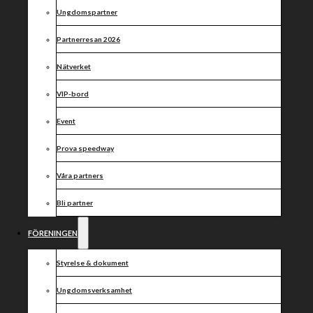
Practice 28
Ungdomspartner
april
Partnerresan 2026
Nätverket
VIP-bord
Event
Prova speedway
Våra partners
Bli partner
FÖRENINGEN
Styrelse & dokument
Ungdomsverksamhet