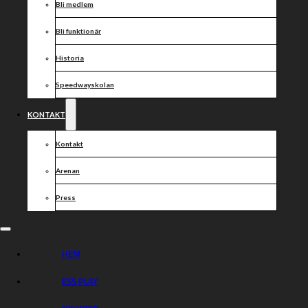
Bli medlem
Bli funktionär
Historia
Speedwayskolan
KONTAKT
Kontakt
Arenan
Press
HEM
ESS PLAY