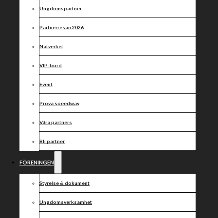
kvällens
Ungdomspartner
match ”Åtta
Partnerresan 2026
poäng det är
Nätverket
allt som
VIP-bord
gäller!”
Event
Prova speedway
Våra partners
Bli partner
FÖRENINGEN
Styrelse & dokument
Ungdomsverksamhet