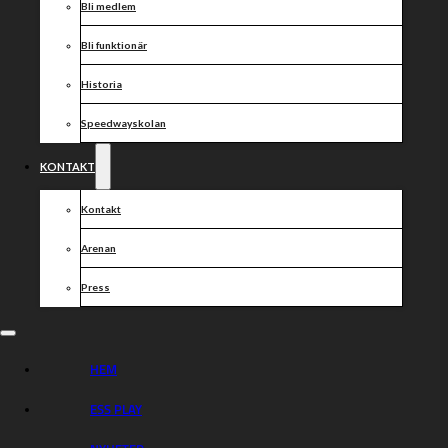
Bli medlem
Bli funktionär
Historia
Speedwayskolan
KONTAKT
Kontakt
Arenan
Press
HEM
ESS PLAY