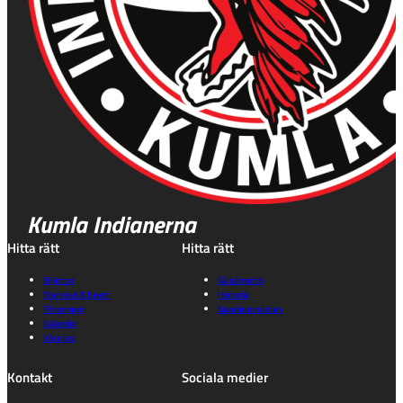
Kumla Indianerna
Hitta rätt
Hitta rätt
Biljetter
Gå på match
Marknad & Event
Historia
Föreningen
Speedwayskolan
Kalender
Våra lag
Kontakt
Sociala medier