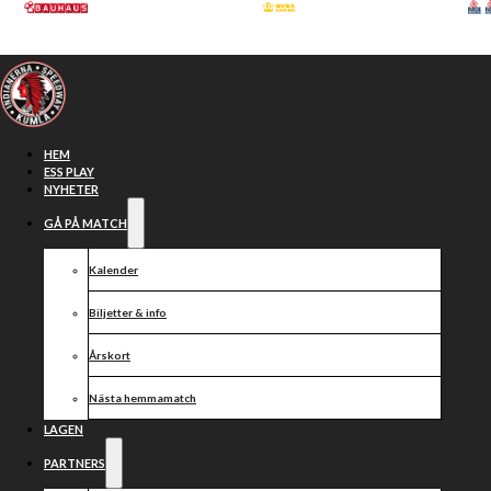
Hoppa till huvudinnehåll
Hoppa till sidfot
HEM
ESS PLAY
NYHETER
GÅ PÅ MATCH
Kalender
Biljetter & info
Årskort
Nästa hemmamatch
Peter inför
LAGEN
PARTNERS