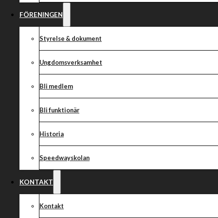
FÖRENINGEN
Styrelse & dokument
Ungdomsverksamhet
Bli medlem
Bli funktionär
Historia
Speedwayskolan
KONTAKT
Kontakt