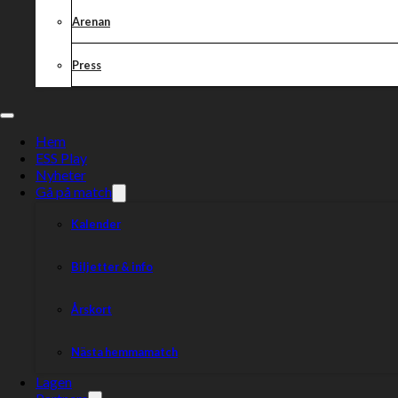
Arenan
Press
Hem
ESS Play
Nyheter
Gå på match
Kalender
Samarbetet kommer bland annat innebära att O’Learys sän
Biljetter & info
att medlemmar av Kumla MSK har 20 % rabatt på mat och s
Vi kan idag offentliggöra att vi inlett ett samarbete med O’Lear
Årskort
innebär att sportbaren O’Learys kommer att sända samtliga mat
medlemmar har 20 % rabatt på mat och shuffleboard mot uppvi
Nästa hemmamatch
2020.
Lagen