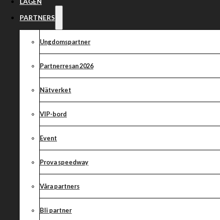
Nytt samarbete
LAGEN
Örebro – medl
PARTNERS
Ungdomspartner
Kumla MSK har 
Partnerresan 2026
Nätverket
VIP-bord
Event
Prova speedway
Våra partners
Bli partner