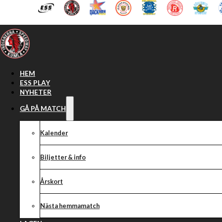
Hoppa till huvudinnehåll
Hoppa till sidfot
HEM
ESS PLAY
NYHETER
GÅ PÅ MATCH
Kalender
Biljetter & info
Årskort
Nästa hemmamatch