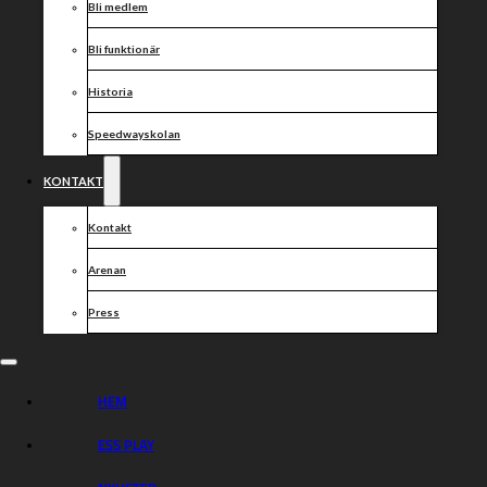
Bli medlem
Bli funktionär
Historia
Speedwayskolan
KONTAKT
Kontakt
Arenan
Press
HEM
ESS PLAY