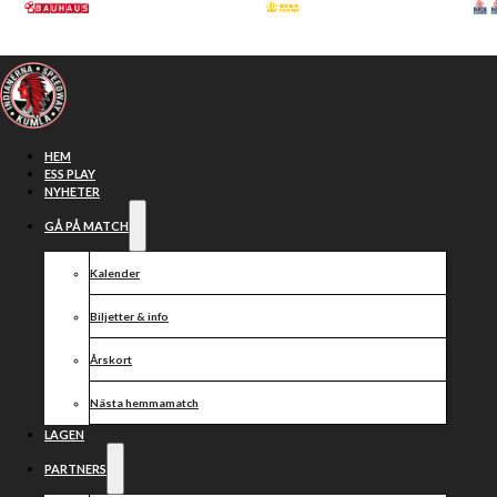
Hoppa till huvudinnehåll
Hoppa till sidfot
HEM
ESS PLAY
NYHETER
GÅ PÅ MATCH
Kalender
Biljetter & info
Årskort
Nästa hemmamatch
Nytt
LAGEN
PARTNERS