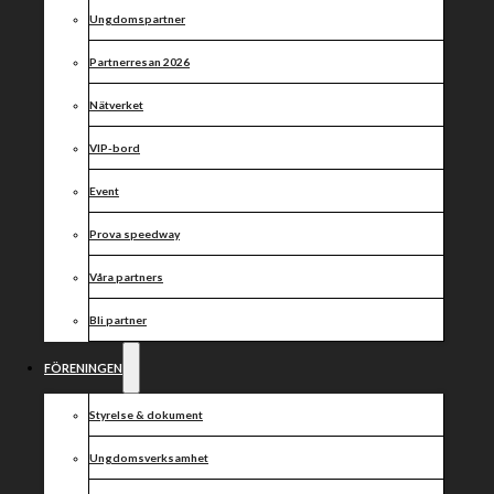
samarbete
Ungdomspartner
med
Partnerresan 2026
grannklubb!
Nätverket
VIP-bord
Event
Prova speedway
Våra partners
Bli partner
FÖRENINGEN
Styrelse & dokument
Ungdomsverksamhet