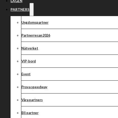
Nyförvärv!
LAGEN
PARTNERS
Ungdomspartner
Partnerresan 2026
Nätverket
VIP-bord
Event
Prova speedway
Våra partners
Bli partner