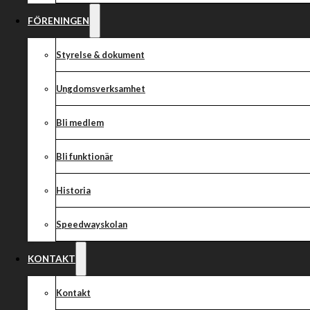
FÖRENINGEN
Styrelse & dokument
Ungdomsverksamhet
Bli medlem
Bli funktionär
Historia
Speedwayskolan
KONTAKT
Kontakt