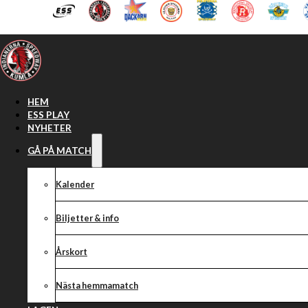
Hoppa till huvudinnehåll
Hoppa till sidfot
HEM
ESS PLAY
NYHETER
GÅ PÅ MATCH
Kalender
Biljetter & info
Årskort
Nästa hemmamatch