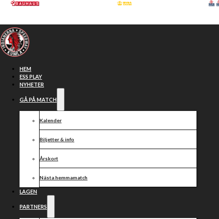
Hoppa till huvudinnehåll
Hoppa till sidfot
HEM
ESS PLAY
NYHETER
GÅ PÅ MATCH
Kalender
Biljetter & info
Årskort
Nya
Nästa hemmamatch
LAGEN
förutsättningar
PARTNERS