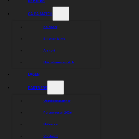
NYHETER
GÅ PÅ MATCH
Kalender
Biljetter & info
Årskort
Nästa hemmamatch
LAGEN
PARTNERS
Ungdomspartner
Partnerresan 2026
Nätverket
VIP-bord