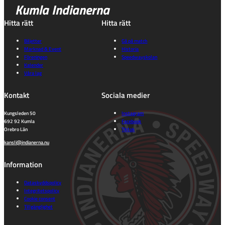
Kumla Indianerna
Hitta rätt
Hitta rätt
Biljetter
Gå på match
Marknad & Event
Historia
Föreningen
Speedwayskolan
Kalender
Våra lag
Kontakt
Sociala medier
Kungsleden 50
Instagram
692 92 Kumla
Facebook
Orebro Län
Tiktok
kansli@indianerna.nu
Information
Dataskyddspolicy
Integritetspolicy
Cookie consent
Tillgänglighet