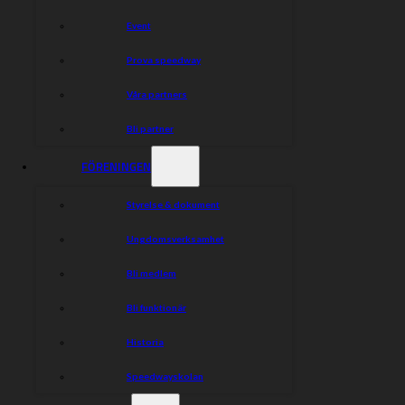
Event
Prova speedway
Våra partners
Bli partner
FÖRENINGEN
Styrelse & dokument
Ungdomsverksamhet
Bli medlem
Bli funktionär
Historia
Speedwayskolan