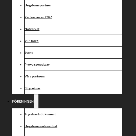
inför
Ungdomspartner
kvartsfinalerna
Partnerresan 2026
Nätverket
VIP-bord
Västervik ersätter Nicki Pedersen med en gammal
Event
bekant och Krystian Pieszczek får sparken.
Prova speedway
Sent igår meddelade Kryztians engelska klubb att
Polacken får sparken, vilket betyder att han inte
bara ersätter Thomsen i kvällens match, utan även i
Våra partners
returmötet på torsdag!
Bli partner
Västervik å andra sidan har hittat en tillsynes lyckad
plan för att ersätta Nicki Pedersen i Rune Holta. Ett känt
FÖRENINGEN
ansikte på Glottra Skog Arena, som tidigare kört för
kumlaklubben.
Styrelse & dokument
Kvällens laguppställningar ser således ut såhär:
Ungdomsverksamhet
Indianerna:
1) Kenneth Bjerre, 2) Tai Woffinden, 3) Piotr
Protasiewicz, 4) Krystian Pieszczek, 5) Chris Holder, 6)