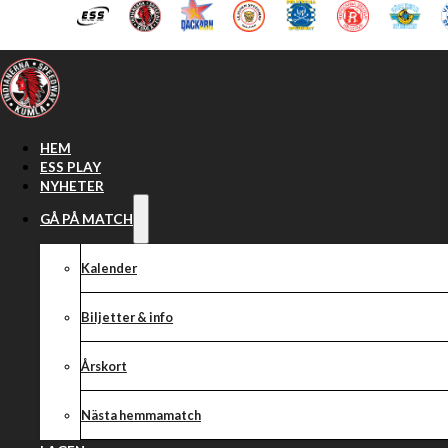
Hoppa till huvudinnehåll
Hoppa till sidfot
HEM
ESS PLAY
NYHETER
GÅ PÅ MATCH
Kalender
Biljetter & info
Årskort
Nästa hemmamatch