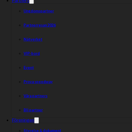
Partners
Ungdomspartner
Partnerresan 2026
Nätverket
VIP-bord
Event
Prova speedway
Våra partners
Bli partner
Föreningen
Styrelse & dokument