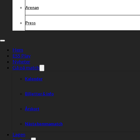
Arenan
Press
Hem
ESS Play
Nyheter
Gå på match
Kalender
Biljetter & info
Årskort
Nästa hemmamatch
Lagen