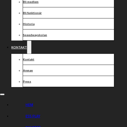
Övrigt
Bli medlem
Mötets avslutande
Bli funktionär
Varmt välkommen!
Historia
Dela nyheten:
Speedwayskolan
KONTAKT
Kontakt
Arenan
Press
HEM
ESS PLAY