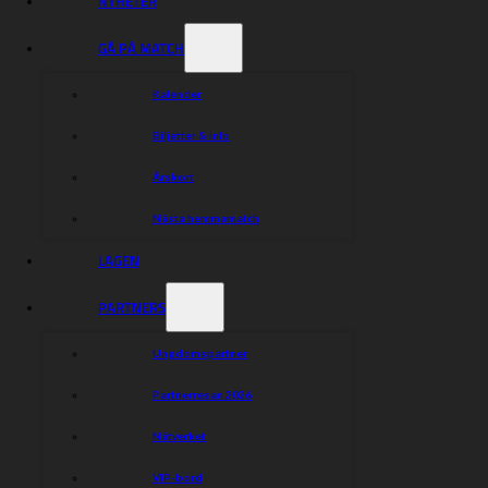
NYHETER
GÅ PÅ MATCH
Kalender
Biljetter & info
Årskort
Nästa hemmamatch
LAGEN
PARTNERS
Ungdomspartner
Partnerresan 2026
Nätverket
VIP-bord