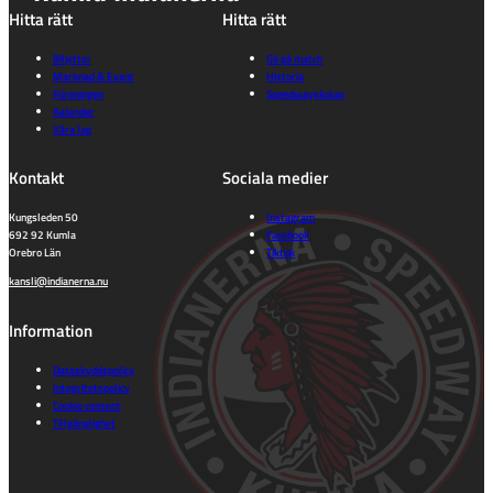
Hitta rätt
Hitta rätt
Biljetter
Gå på match
Marknad & Event
Historia
Föreningen
Speedwayskolan
Kalender
Våra lag
Kontakt
Sociala medier
Kungsleden 50
Instagram
692 92 Kumla
Facebook
Orebro Län
Tiktok
kansli@indianerna.nu
Information
Dataskyddspolicy
Integritetspolicy
Cookie consent
Tillgänglighet