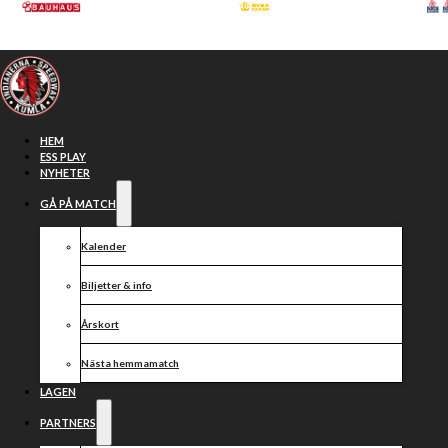
Hoppa till huvudinnehåll
Hoppa till sidfot
HEM
ESS PLAY
NYHETER
GÅ PÅ MATCH
Kalender
Biljetter & info
Årskort
Nästa hemmamatch
MEDLEMSMÖTE
LAGEN
PARTNERS