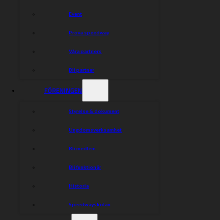
Event
Prova speedway
Våra partners
Bli partner
FÖRENINGEN
Styrelse & dokument
Ungdomsverksamhet
Bli medlem
Bli funktionär
Historia
Speedwayskolan