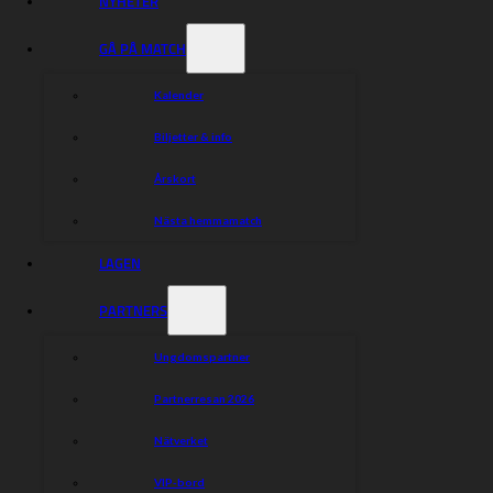
NYHETER
GÅ PÅ MATCH
Kalender
Biljetter & info
Årskort
Nästa hemmamatch
LAGEN
PARTNERS
Ungdomspartner
Partnerresan 2026
Nätverket
VIP-bord