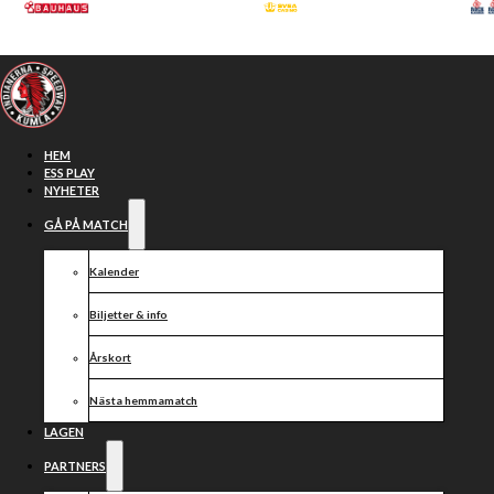
Hoppa till huvudinnehåll
Hoppa till sidfot
HEM
ESS PLAY
NYHETER
GÅ PÅ MATCH
Kalender
Biljetter & info
Årskort
Nästa hemmamatch
MEDLEMSMÖTE
LAGEN
PARTNERS