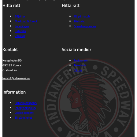
Hitta rätt
Hitta rätt
Biljetter
Gå på match
Marknad & Event
Historia
Föreningen
Speedwayskolan
Kalender
Våra lag
Kontakt
Sociala medier
Kungsleden 50
Instagram
692 92 Kumla
Facebook
Orebro Län
Tiktok
kansli@indianerna.nu
Information
Dataskyddspolicy
Integritetspolicy
Cookie consent
Tillgänglighet