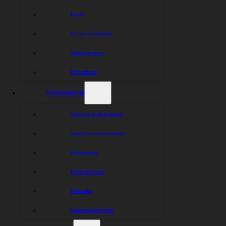
Event
Prova speedway
Våra partners
Bli partner
FÖRENINGEN
Styrelse & dokument
Ungdomsverksamhet
Bli medlem
Bli funktionär
Historia
Speedwayskolan