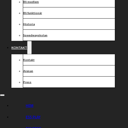
Övrigt
Bli medlem
Mötets avslutande
Bli funktionär
Varmt välkommen!
Historia
Dela nyheten:
Speedwayskolan
KONTAKT
Kontakt
Arenan
Press
HEM
ESS PLAY