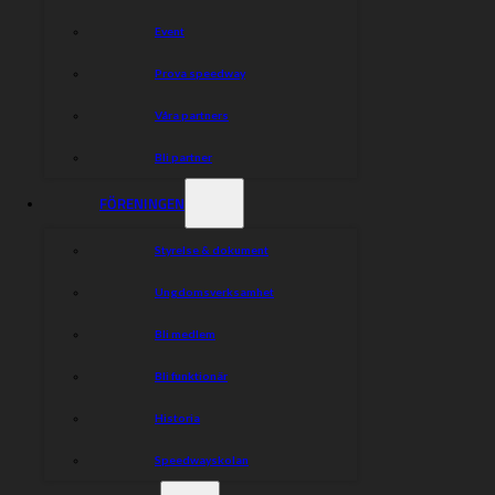
– Ungdom
– Banan
Event
– Funktionärer
– Övrigt
Prova speedway
– Mötets avslutande
Våra partners
Dela nyheten:
Bli partner
FÖRENINGEN
Styrelse & dokument
Ungdomsverksamhet
Bli medlem
Bli funktionär
Historia
Speedwayskolan