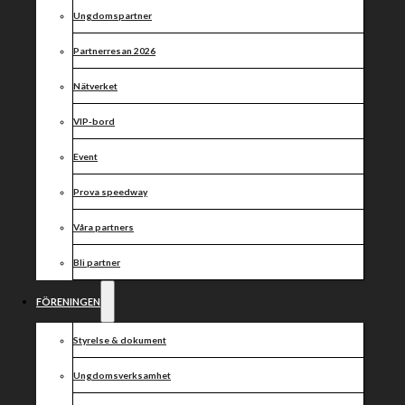
imorgon kl
Ungdomspartner
18:00
Partnerresan 2026
Nätverket
VIP-bord
Event
Prova speedway
Våra partners
Bli partner
FÖRENINGEN
Styrelse & dokument
Ungdomsverksamhet