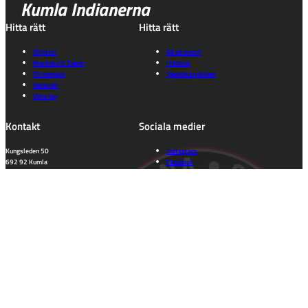
Kumla Indianerna
Hitta rätt
Hitta rätt
Biljetter
Gå på match
Marknad & Event
Historia
Föreningen
Speedwayskolan
Kalender
Våra lag
Kontakt
Sociala medier
Kungsleden 50
Instagram
692 92 Kumla
Facebook
Orebro Län
Tiktok
kansli@indianerna.nu
Information
Dataskyddspolicy
Integritetspolicy
Cookie consent
Tillgänglighet