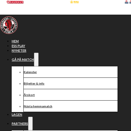
Hoppa till huvudinnehåll
Hoppa till sidfot
HEM
ESS PLAY
NYHETER
GÅ PÅ MATCH
Kalender
Biljetter & info
Årskort
Nästa hemmamatch
Medlemsmöte
LAGEN
PARTNERS