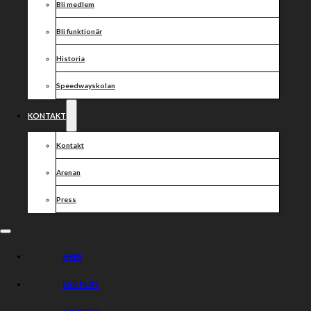
Bli medlem
Bli funktionär
Historia
Speedwayskolan
KONTAKT
Kontakt
Arenan
Press
HEM
ESS PLAY