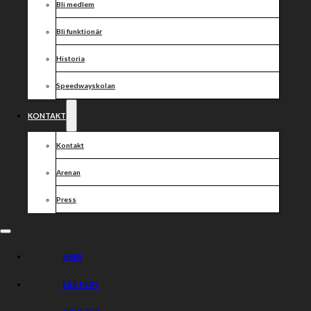
Bli medlem
Bli funktionär
Historia
Speedwayskolan
KONTAKT
Kontakt
Arenan
Press
HEM
ESS PLAY