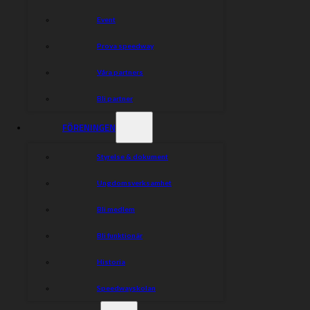
– Lägesrapport ifrån styrelsen
Event
– Arena
– Ekonomi
Prova speedway
– Marknad & Event
– Sport
Våra partners
– Organisation
– Banan
Bli partner
– Övrigt
– Mötets avslutande
FÖRENINGEN
Styrelse & dokument
Dela nyheten:
Ungdomsverksamhet
Bli medlem
Bli funktionär
Historia
Speedwayskolan