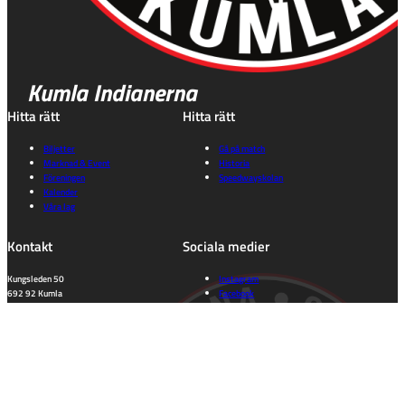
Kumla Indianerna
Hitta rätt
Hitta rätt
Biljetter
Gå på match
Marknad & Event
Historia
Föreningen
Speedwayskolan
Kalender
Våra lag
Kontakt
Sociala medier
Kungsleden 50
Instagram
692 92 Kumla
Facebook
Orebro Län
Tiktok
kansli@indianerna.nu
Information
Dataskyddspolicy