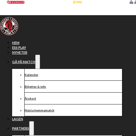
Hoppa till huvudinnehåll
Hoppa till sidfot
HEM
ESS PLAY
NYHETER
GÅ PÅ MATCH
Kalender
Biljetter & info
Årskort
Nästa hemmamatch
Medlemsmöte
LAGEN
PARTNERS