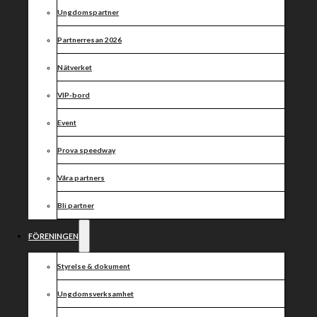
4 oktober kl
Ungdomspartner
18:00
Partnerresan 2026
Nätverket
VIP-bord
Event
Prova speedway
Våra partners
Bli partner
FÖRENINGEN
Styrelse & dokument
Ungdomsverksamhet