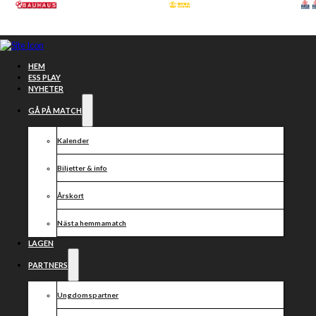
Hoppa till huvudinnehåll
Hoppa till sidfot
HEM
ESS PLAY
NYHETER
GÅ PÅ MATCH
Kalender
Biljetter & info
Årskort
Nästa hemmamatch
LAGEN
Medlemsmöte
PARTNERS
14 augusti kl
Ungdomspartner