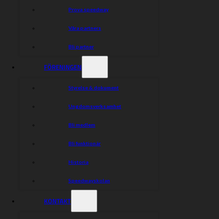
Prova speedway
Våra partners
Bli partner
FÖRENINGEN
Styrelse & dokument
Ungdomsverksamhet
Bli medlem
Bli funktionär
Historia
Speedwayskolan
KONTAKT