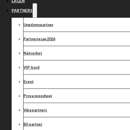
MEDLEMSMÖTE
LAGEN
PARTNERS
Ungdomspartner
Partnerresan 2026
Nätverket
VIP-bord
Event
Prova speedway
Våra partners
Bli partner