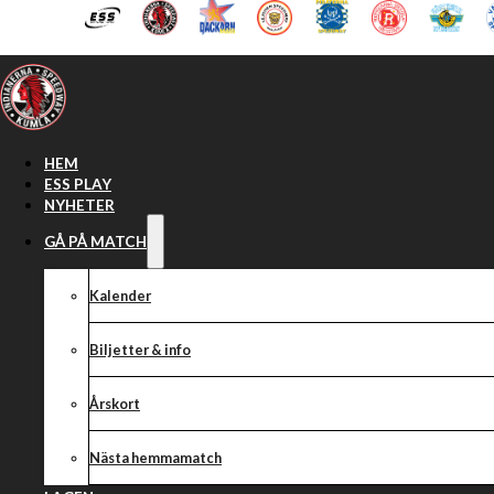
Hoppa till huvudinnehåll
Hoppa till sidfot
HEM
ESS PLAY
NYHETER
GÅ PÅ MATCH
Kalender
Biljetter & info
Årskort
Nästa hemmamatch