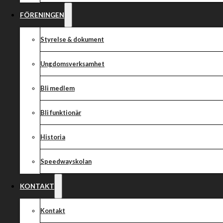
FÖRENINGEN
Styrelse & dokument
Ungdomsverksamhet
Bli medlem
Bli funktionär
Historia
Speedwayskolan
KONTAKT
Kontakt