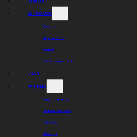
NYHETER
GÅ PÅ MATCH
Kalender
Biljetter & info
Årskort
Nästa hemmamatch
LAGEN
PARTNERS
Ungdomspartner
Partnerresan 2026
Nätverket
VIP-bord