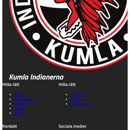
Kumla Indianerna
Hitta rätt
Hitta rätt
Biljetter
Gå på match
Marknad & Event
Historia
Föreningen
Speedwayskolan
Kalender
Våra lag
Kontakt
Sociala medier