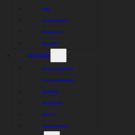
Event
Prova speedway
Våra partners
Bli partner
FÖRENINGEN
Styrelse & dokument
Ungdomsverksamhet
Bli medlem
Bli funktionär
Historia
Speedwayskolan