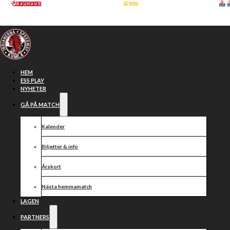
Hoppa till huvudinnehåll
Hoppa till sidfot
HEM
ESS PLAY
NYHETER
GÅ PÅ MATCH
Kalender
Biljetter & info
Årskort
Nästa hemmamatch
Max Fricke
LAGEN
PARTNERS