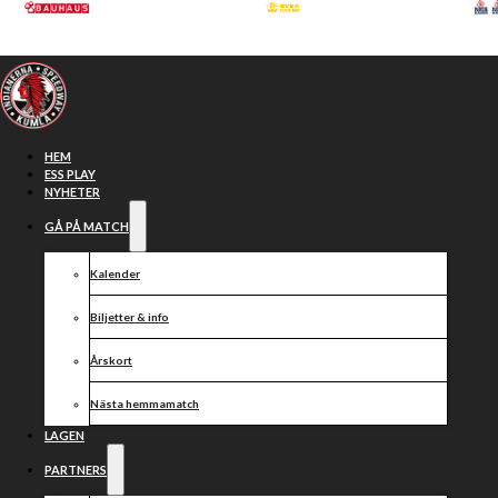
Hoppa till huvudinnehåll
Hoppa till sidfot
HEM
ESS PLAY
NYHETER
GÅ PÅ MATCH
Kalender
Biljetter & info
Årskort
Nästa hemmamatch
Månadsmöte
LAGEN
PARTNERS