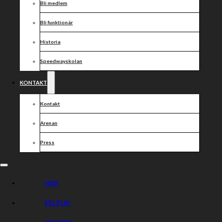
Bli medlem
Elit
Bli funktionär
Ungdom
Historia
Bana
Funktionär
Speedwayskolan
Övrigt
KONTAKT
Mötets avslutande
Kontakt
Varmt välkomna!
Arenan
Press
Dela nyheten:
HEM
ESS PLAY