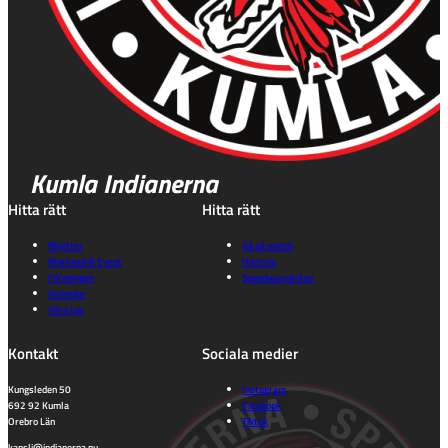
Kumla Indianerna
Hitta rätt
Hitta rätt
Biljetter
Gå på match
Marknad & Event
Historia
Föreningen
Speedwayskolan
Kalender
Våra lag
Kontakt
Sociala medier
Kungsleden 50
Instagram
692 92 Kumla
Facebook
Orebro Län
Tiktok
kansli@indianerna.nu