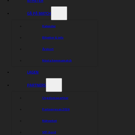
NYHETER
GÅ PÅ MATCH
Kalender
Biljetter & info
Årskort
Nästa hemmamatch
LAGEN
PARTNERS
Ungdomspartner
Partnerresan 2026
Nätverket
VIP-bord