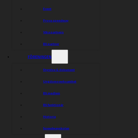
Event
Prova speedway
Våra partners
Bli partner
FÖRENINGEN
Styrelse & dokument
Ungdomsverksamhet
Bli medlem
Bli funktionär
Historia
Speedwayskolan