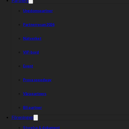
Partners
Ungdomspartner
Partnerresan 2026
Nätverket
VIP-bord
Event
Prova speedway
Våra partners
Bli partner
Föreningen
Styrelse & dokument