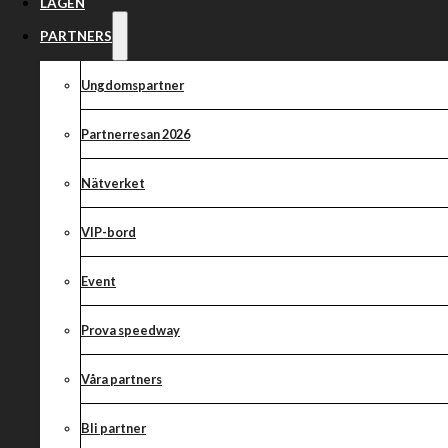
Månadsmöte m
LAGEN
novmeber
PARTNERS
Ungdomspartner
Partnerresan 2026
Styrelsen kallar härmed medlemmar av Kumla MSK till mån
Nätverket
Glottra Skog Arena måndag 4 november kl 18:00.
Dagens agenda:
VIP-bord
Öppnande av möte
Event
Godkännande av dagordning
Lägesrapport ifrån styrelsen
Prova speedway
Arena
Ekonomi
Våra partners
Marknad & Event
Elitverksamheten
Bli partner
Ungdom