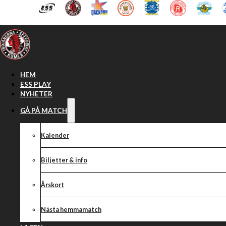
Hoppa till huvudinnehåll
Hoppa till sidfot
HEM
ESS PLAY
NYHETER
GÅ PÅ MATCH
Kalender
Biljetter & info
Årskort
Nästa hemmamatch