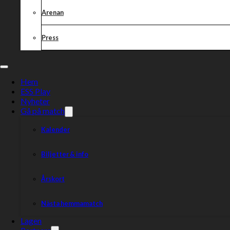
Arenan
Press
Hem
ESS Play
Nyheter
Gå på match
Kalender
Biljetter & info
Årskort
Nästa hemmamatch
Lagen