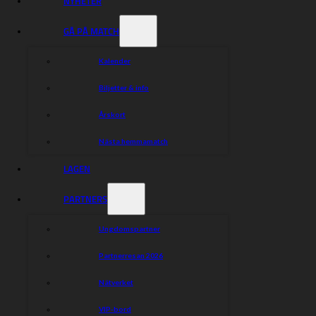
NYHETER
GÅ PÅ MATCH
Kalender
Biljetter & info
Årskort
Nästa hemmamatch
LAGEN
PARTNERS
Ungdomspartner
Kumla Indianerna
Partnerresan 2026
Hitta rätt
Hitta rätt
Nätverket
Biljetter
Gå på match
VIP-bord
Marknad & Event
Historia