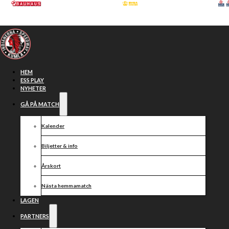
Hoppa till huvudinnehåll
Hoppa till sidfot
HEM
ESS PLAY
NYHETER
GÅ PÅ MATCH
Division 1
Kalender
Biljetter & info
Årskort
Nästa hemmamatch
LAGEN
PARTNERS