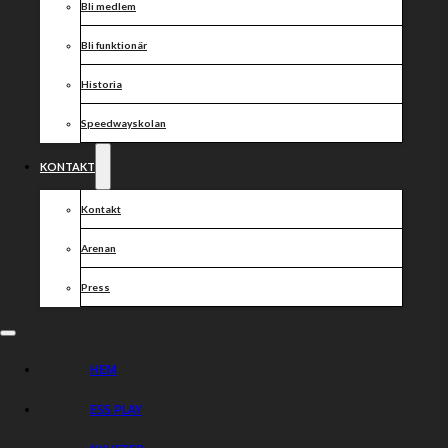
Bli medlem
Bli funktionär
Historia
Speedwayskolan
KONTAKT
Kontakt
Arenan
Press
HEM
ESS PLAY