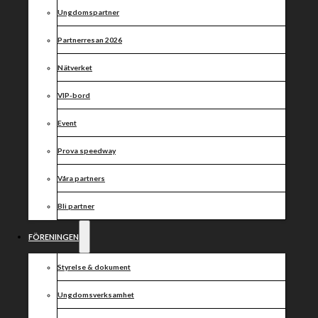
Ungdomspartner
Partnerresan 2026
Nätverket
VIP-bord
Event
Prova speedway
Våra partners
Bli partner
FÖRENINGEN
Styrelse & dokument
Ungdomsverksamhet