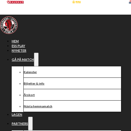
Hoppa till huvudinnehåll
Hoppa till sidfot
HEM
ESS PLAY
NYHETER
GÅ PÅ MATCH
Kalender
Biljetter & info
Årskort
Nästa hemmamatch
Laguppställningarn
LAGEN
PARTNERS