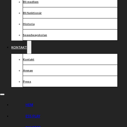
Bli medlem
Bli funktionär
Historia
Speedwayskolan
KONTAKT
Kontakt
Arenan
Press
HEM
ESS PLAY