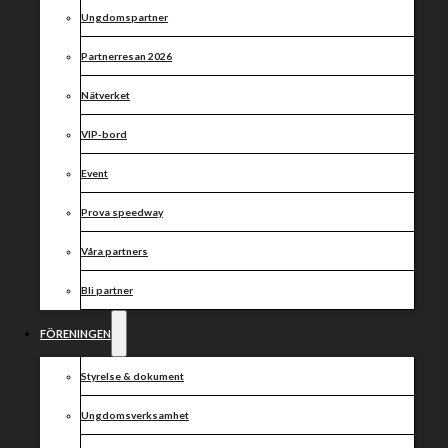
för
Ungdomspartner
kvartsfinalen
Partnerresan 2026
Nätverket
VIP-bord
Event
Prova speedway
Våra partners
Bli partner
FÖRENINGEN
Styrelse & dokument
Ungdomsverksamhet