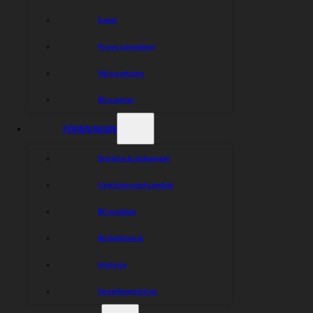
Matchstart 19:00, tisdag 22 augusti.
Event
Prova speedway
Dela nyheten:
Våra partners
Bli partner
FÖRENINGEN
Styrelse & dokument
Ungdomsverksamhet
Bli medlem
Bli funktionär
Historia
Speedwayskolan