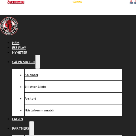
Hoppa till huvudinnehåll
Hoppa till sidfot
HEM
ESS PLAY
NYHETER
GÅ PÅ MATCH
Kalender
Biljetter & info
Årskort
Nästa hemmamatch
Laguppställningar
LAGEN
PARTNERS