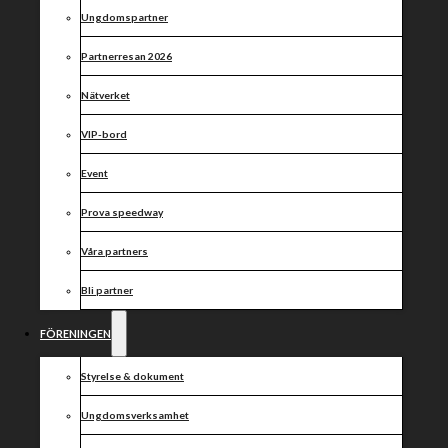
Indianerna –
Ungdomspartner
Västervik
Partnerresan 2026
Nätverket
VIP-bord
Event
Prova speedway
Våra partners
Bli partner
FÖRENINGEN
Styrelse & dokument
Ungdomsverksamhet