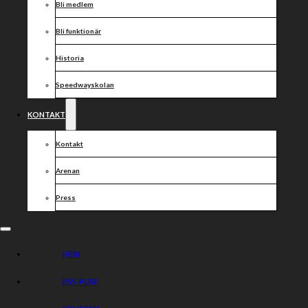
Bli medlem
Bli funktionär
Historia
Speedwayskolan
KONTAKT
Kontakt
Arenan
Press
HEM
ESS PLAY