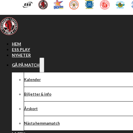
Hoppa till huvudinnehåll
Hoppa till sidfot
HEM
ESS PLAY
NYHETER
GÅ PÅ MATCH
Kalender
Biljetter & info
Årskort
Nästa hemmamatch