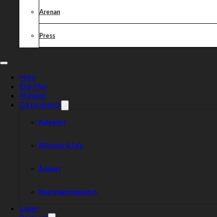
Arenan
Press
Hem
ESS Play
Nyheter
Gå på match
Kalender
Biljetter & info
Årskort
Nästa hemmamatch
Lagen