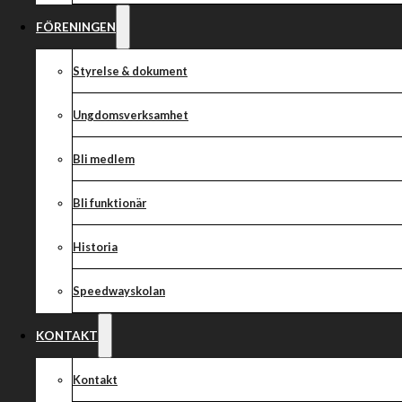
FÖRENINGEN
Styrelse & dokument
Ungdomsverksamhet
Bli medlem
Bli funktionär
Historia
Speedwayskolan
KONTAKT
Kontakt