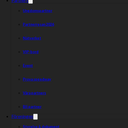
Partners
Ungdomspartner
Partnerresan 2026
Nätverket
VIP-bord
Event
Prova speedway
Våra partners
Bli partner
Föreningen
Styrelse & dokument