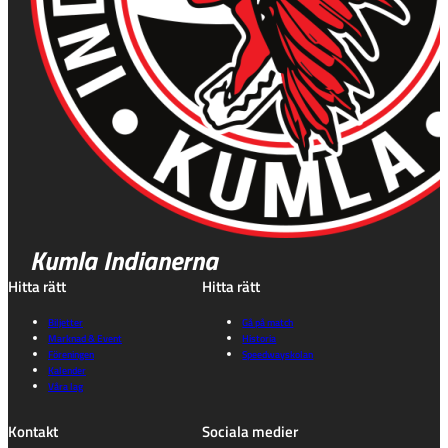
Kumla Indianerna
Hitta rätt
Hitta rätt
Biljetter
Gå på match
Marknad & Event
Historia
Föreningen
Speedwayskolan
Kalender
Våra lag
Kontakt
Sociala medier