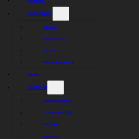
NYHETER
GÅ PÅ MATCH
Kalender
Biljetter & info
Årskort
Nästa hemmamatch
Idag meddelar Peter Johansson att truppen för 2022
LAGEN
är spikad. En trupp med en bra mix av ungdom,
bredd, toppar och erfarenhet.
PARTNERS
Vi har velat bygga en trupp med brädd och täckning för
skador samtidigt som vi vill kunna maxa slagkraften i
exempelvis slutspel. Med varvningen av KK tycker jag
Ungdomspartner
att vi har gjort detta. Vi har våra uttalade fyra toppnamn
och vi har fyllt på med brädd kring den femte ordinarie
Partnerresan 2026
platsen. I och med denna värvning kan vi både ställa upp
med en stark och erfaren förare vid skador och
Nätverket
samtidigt möjliggör hans snitt att vi vid några matcher
kan åka med honom som femteman för att skapa
VIP-bord