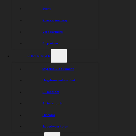
ytterligare slagkraft. Där sätter endast budgeten
gränser och i vårt fall går alltid den först, förklarar Peter
Event
Johansson.
Prova speedway
**Truppen 2022**
– Hugo Lundahl 0,500
Våra partners
– Norbert Krakowiak 1,250
– David Bellego 1,846
Bli partner
– Niels-Kristian Iversen 1,667
– Max Fricke 2,169
FÖRENINGEN
– Jonatan Grahn 0,500
– Chris Holder 2,014
Styrelse & dokument
– Ludvig Selvin 0,500
– Damian Dróżdż 1,250
Ungdomsverksamhet
– Gustav Grahn 0,500
– Norbert Kościuch 1,250
Bli medlem
– Christoffer Selvin 0,500
– Krzysztof Kasprzak 1,619
Bli funktionär
Historia
Dela nyheten:
Speedwayskolan