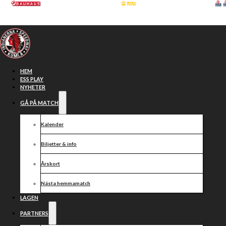
Hoppa till huvudinnehåll
Hoppa till sidfot
HEM
ESS PLAY
NYHETER
GÅ PÅ MATCH
Kalender
Biljetter & info
Årskort
Nästa hemmamatch
Krzysztof
LAGEN
PARTNERS