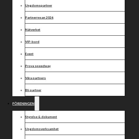
Kasprzak
Ungdomspartner
siste man in i
Partnerresan 2026
truppen
Nätverket
VIP-bord
Event
Prova speedway
Våra partners
Bli partner
FÖRENINGEN
Styrelse & dokument
Ungdomsverksamhet