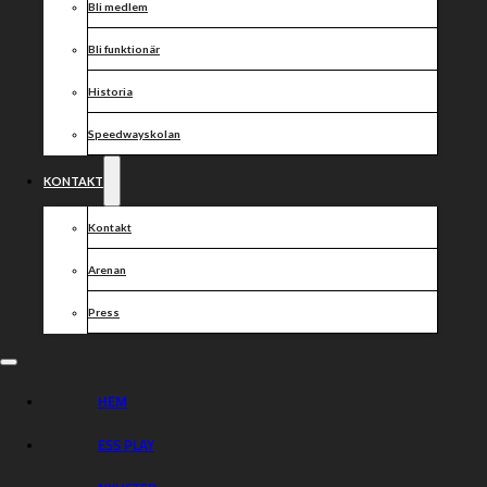
Bli medlem
Bli funktionär
Historia
Speedwayskolan
KONTAKT
Kontakt
Arenan
Press
HEM
ESS PLAY