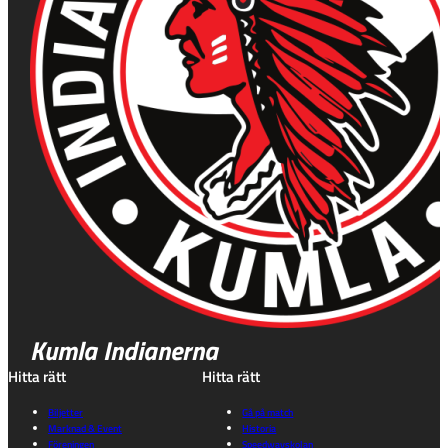
Kumla Indianerna
Hitta rätt
Hitta rätt
Biljetter
Gå på match
Marknad & Event
Historia
Föreningen
Speedwayskolan