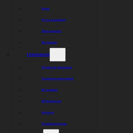
Event
Prova speedway
Våra partners
Bli partner
FÖRENINGEN
Styrelse & dokument
Ungdomsverksamhet
Bli medlem
Bli funktionär
Historia
Speedwayskolan