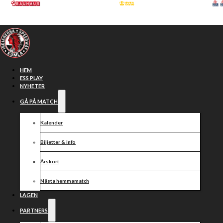
Hoppa till huvudinnehåll
Hoppa till sidfot
HEM
ESS PLAY
NYHETER
GÅ PÅ MATCH
Kalender
Biljetter & info
Årskort
Nästa hemmamatch
KLARA FÖR
LAGEN
PARTNERS