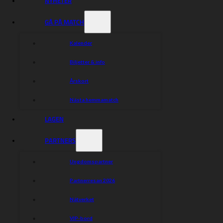
NYHETER
GÅ PÅ MATCH
Kalender
Biljetter & info
Årskort
Nästa hemmamatch
LAGEN
PARTNERS
Ungdomspartner
Partnerresan 2026
Nätverket
VIP-bord