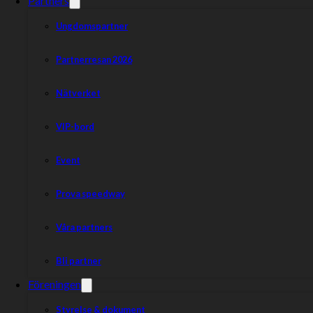
Partners
Ungdomspartner
Partnerresan 2026
Nätverket
VIP-bord
Event
Prova speedway
Våra partners
Bli partner
Föreningen
Styrelse & dokument