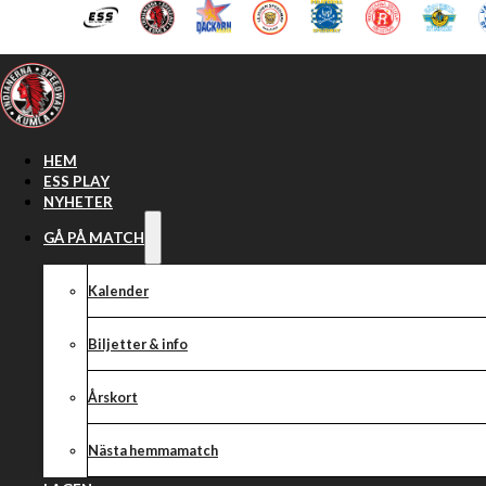
Hoppa till huvudinnehåll
Hoppa till sidfot
HEM
ESS PLAY
NYHETER
GÅ PÅ MATCH
Kalender
Biljetter & info
Årskort
Nästa hemmamatch