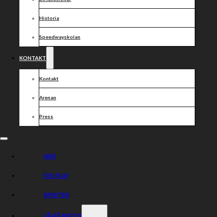
Historia
Speedwayskolan
KONTAKT
Kontakt
Arenan
Press
HEM
ESS PLAY
NYHETER
GÅ PÅ MATCH