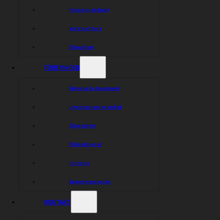
Prova speedway
Våra partners
Bli partner
FÖRENINGEN
Styrelse & dokument
Ungdomsverksamhet
Bli medlem
Bli funktionär
Historia
Speedwayskolan
KONTAKT