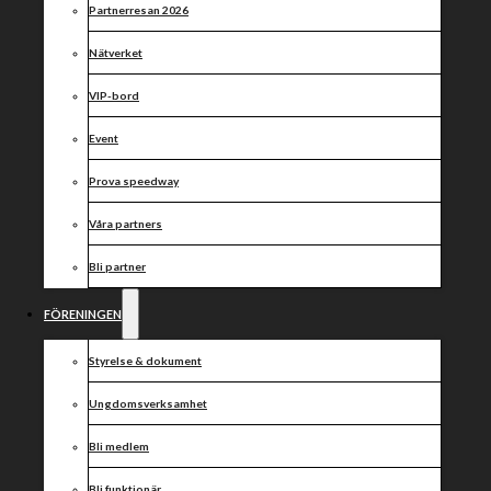
Partnerresan 2026
Nätverket
VIP-bord
Styrelsen kallar härmed medlemmar av Kumla MSK
Event
till årsmöte. Mötet kommer att hållas på Glottra
Skog Arena lördag den 16 februari klockan 14:00.
Prova speedway
Dagordning
laddas ned här
Våra partners
Varmt välkomna.
Bli partner
Dela nyheten:
FÖRENINGEN
Styrelse & dokument
Ungdomsverksamhet
Bli medlem
Bli funktionär