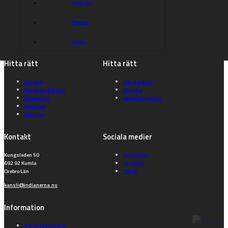
Kontakt
Arenan
Press
Kumla Indianerna
Hitta rätt
Hitta rätt
Biljetter
Gå på match
Marknad & Event
Historia
Föreningen
Speedwayskolan
Kalender
Våra lag
Kontakt
Sociala medier
Kungsleden 50
Instagram
692 92 Kumla
Facebook
Orebro Län
Tiktok
kansli@indianerna.nu
Information
Dataskyddspolicy