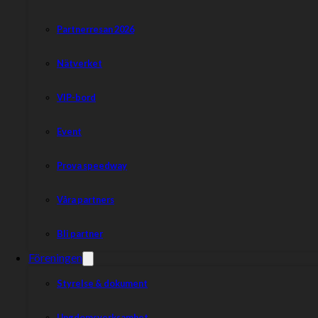
Partnerresan 2026
Nätverket
VIP-bord
Event
Prova speedway
Våra partners
Bli partner
Föreningen
Styrelse & dokument
Ungdomsverksamhet