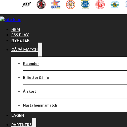
Hoppa till huvudinnehåll
Hoppa till sidfot
HEM
ESS PLAY
NYHETER
GÅ PÅ MATCH
Kalender
Biljetter & info
Årskort
Nästa hemmamatch
Information inf
LAGEN
PARTNERS