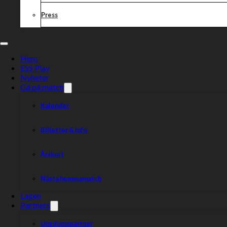
21:00
– Dans
Press
01:00
– Festen avslutas
Varmt välkomna!
Hem
ESS Play
Nyheter
Dela nyheten:
Gå på match
Kalender
Biljetter & info
Årskort
Nästa hemmamatch
Lagen
Partners
Ungdomspartner