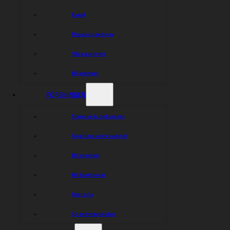
Event
Prova speedway
Våra partners
Bli partner
FÖRENINGEN
Styrelse & dokument
Ungdomsverksamhet
Bli medlem
Bli funktionär
Historia
Speedwayskolan