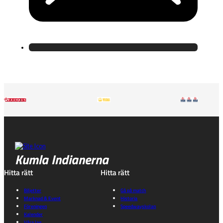
Kumla Indianerna
Hitta rätt
Hitta rätt
Biljetter
Gå på match
Marknad & Event
Historia
Föreningen
Speedwayskolan
Kalender
Våra lag