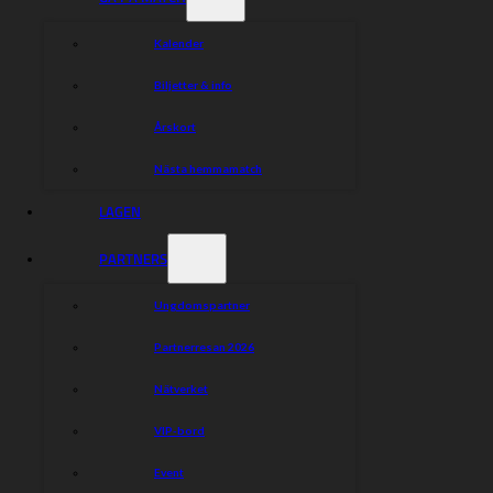
Kalender
Dela nyheten:
Biljetter & info
Årskort
Nästa hemmamatch
LAGEN
PARTNERS
Ungdomspartner
Partnerresan 2026
Nätverket
VIP-bord
Event