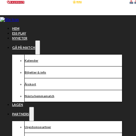
Hoppa till huvudinnehåll
Hoppa till sidfot
HEM
ESS PLAY
NYHETER
GÅ PÅ MATCH
Kalender
Biljetter & info
Årskort
Nästa hemmamatch
LAGEN
Inför
PARTNERS
kvartsfinalen
Ungdomspartner