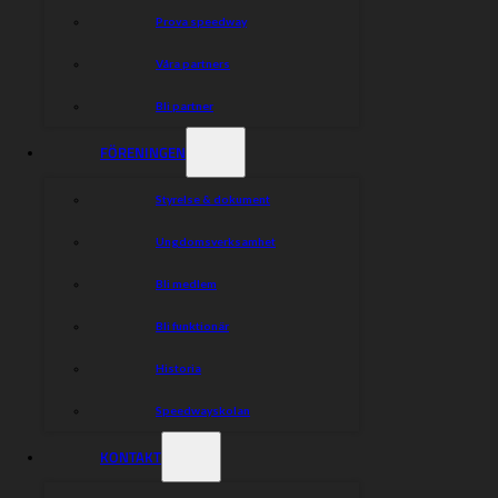
Prova speedway
Våra partners
Bli partner
FÖRENINGEN
Styrelse & dokument
Ungdomsverksamhet
Bli medlem
Bli funktionär
Historia
Speedwayskolan
KONTAKT