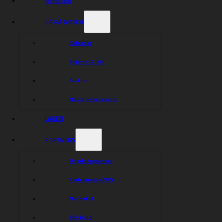
NYHETER
Dela nyheten:
GÅ PÅ MATCH
Kalender
Biljetter & info
Årskort
Nästa hemmamatch
LAGEN
PARTNERS
Ungdomspartner
Partnerresan 2026
Nätverket
VIP-bord