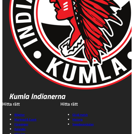
Kumla Indianerna
Hitta rätt
Hitta rätt
Biljetter
Gå på match
Marknad & Event
Historia
Föreningen
Speedwayskolan
Kalender
Våra lag