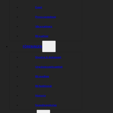
Event
Prova speedway
Våra partners
Bli partner
FÖRENINGEN
Styrelse & dokument
Ungdomsverksamhet
Bli medlem
Bli funktionär
Historia
Speedwayskolan