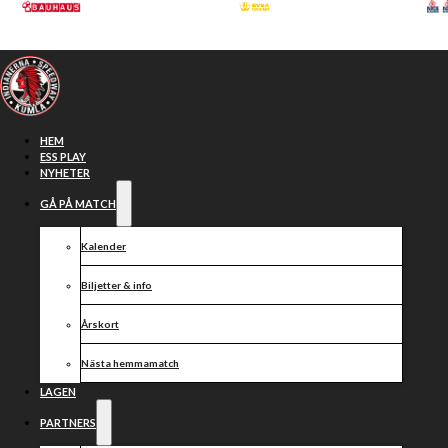
Hoppa till huvudinnehåll
Hoppa till sidfot
HEM
ESS PLAY
NYHETER
GÅ PÅ MATCH
Kalender
Biljetter & info
Årskort
Inför
Nästa hemmamatch
LAGEN
Indianerna –
PARTNERS