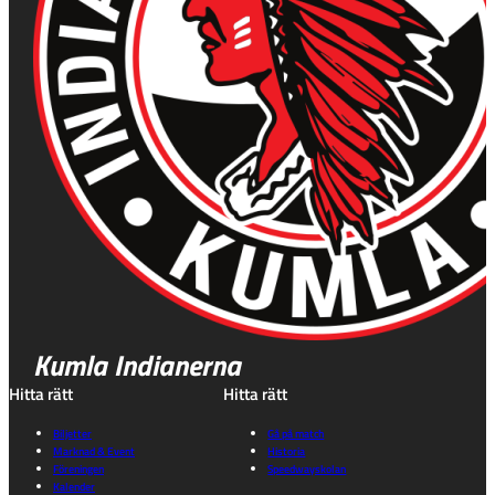
Kumla Indianerna
Hitta rätt
Hitta rätt
Biljetter
Gå på match
Marknad & Event
Historia
Föreningen
Speedwayskolan
Kalender