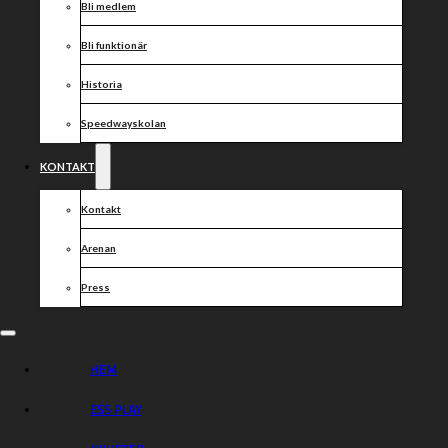
Bli medlem
Bli funktionär
Historia
Speedwayskolan
KONTAKT
Kontakt
Arenan
Press
HEM
ESS PLAY