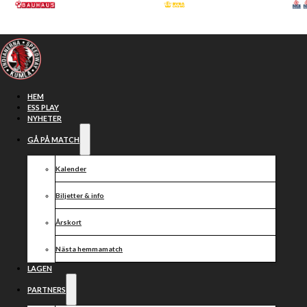
Hoppa till huvudinnehåll
Hoppa till sidfot
HEM
ESS PLAY
NYHETER
GÅ PÅ MATCH
Kalender
Biljetter & info
Årskort
Nästa hemmamatch
Inför den
LAGEN
PARTNERS