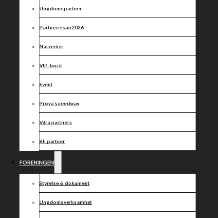
andra
Ungdomspartner
kvartsfinalen
Partnerresan 2026
Nätverket
VIP-bord
Event
Prova speedway
Våra partners
Bli partner
FÖRENINGEN
Styrelse & dokument
Ungdomsverksamhet