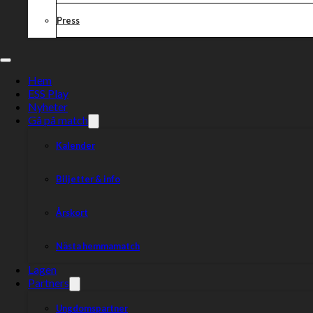
Press
Hem
ESS Play
Nyheter
Gå på match
Kalender
Biljetter & info
Årskort
Nästa hemmamatch
Lagen
Partners
Ungdomspartner