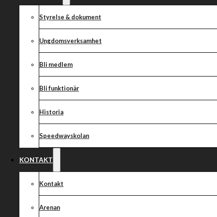
Som kommunikationsbyrå till Indianerna Speedway ansvarar 8190 fö
Styrelse & dokument
mediaproduktion, annonsering och matchkommunikation. Det sto
fortsätta den positiva utvecklingen och få fler att få upp ögon
Ungdomsverksamhet
motorsport och underhållning.
Bli medlem
– Vi vill försöka bredda och locka nya målgrupper vilket är en 
ligger mig varmt om hjärtat och det är alltid kul att arbeta med 
Bli funktionär
samhällsansvar utöver sin elitverksamhet. Under 2024 kommer vi
som sponsor på arenan och förarnas matchställ, berättar Simon 
Historia
Speedwayskolan
Dela nyheten:
KONTAKT
Kontakt
Arenan