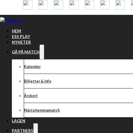
Hoppa till huvudinnehåll
Hoppa till sidfot
HEM
ESS PLAY
NYHETER
GÅ PÅ MATCH
Kalender
Biljetter & info
Årskort
Nästa hemmamatch
INDIANERNA F
LAGEN
PARTNERS