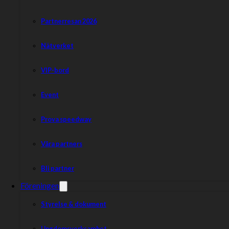
Partnerresan 2026
Nätverket
VIP-bord
Event
Prova speedway
Våra partners
Bli partner
Föreningen
Styrelse & dokument
Ungdomsverksamhet